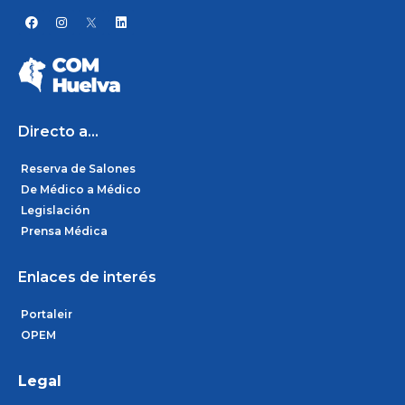
F
I
L
a
n
i
c
s
n
e
t
k
b
a
e
o
g
d
o
r
i
k
a
n
m
Directo a...
Reserva de Salones
De Médico a Médico
Legislación
Prensa Médica
Enlaces de interés
Portaleir
OPEM
Legal