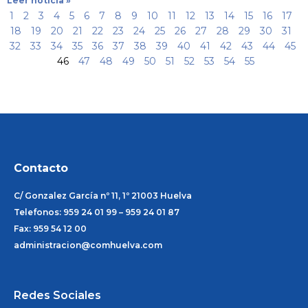
Leer noticia »
1
2
3
4
5
6
7
8
9
10
11
12
13
14
15
16
17
18
19
20
21
22
23
24
25
26
27
28
29
30
31
32
33
34
35
36
37
38
39
40
41
42
43
44
45
46
47
48
49
50
51
52
53
54
55
Contacto
C/ Gonzalez García nº 11, 1º 21003 Huelva
Telefonos: 959 24 01 99 – 959 24 01 87
Fax: 959 54 12 00
administracion@comhuelva.com
Redes Sociales