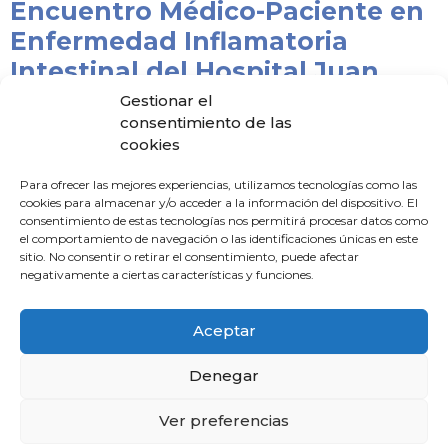
Encuentro Médico-Paciente en
Enfermedad Inflamatoria
Intestinal del Hospital Juan
Ramón Jiménez
Gestionar el
consentimiento de las
5 de junio de 2024
cookies
El Hospital Universitario Juan Ramón Jiménez celebró el
martes 4 de junio en el Hotel NH Luz Huelva el II Encuentro
Para ofrecer las mejores experiencias, utilizamos tecnologías como las
Médico-Paciente en Enfermedad Inflamatoria
cookies para almacenar y/o acceder a la información del dispositivo. El
consentimiento de estas tecnologías nos permitirá procesar datos como
Leer noticia »
el comportamiento de navegación o las identificaciones únicas en este
sitio. No consentir o retirar el consentimiento, puede afectar
negativamente a ciertas características y funciones.
Caja Rural del Sur y el Colegio
de Médicos de Huelva
Aceptar
convocan los Premios
Científicos a la Investigación
Denegar
Maese Alonso
Ver preferencias
3 de junio de 2024