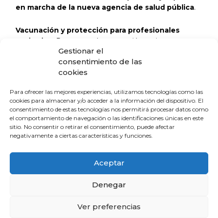
en marcha de la nueva agencia de salud pública
.
Vacunación y protección para profesionales
sanitarios.
Respecto a la vacunación, es importante
Gestionar el
resaltar que
ésta puede ayudar a prevenir la
consentimiento de las
enfermedad o las formas graves de la misma
en
cookies
personas de alto riesgo como equipos sanitarios
expuestos, personal de laboratorio y contactos
Para ofrecer las mejores experiencias, utilizamos tecnologías como las
cercanos de pacientes infectados.
cookies para almacenar y/o acceder a la información del dispositivo. El
consentimiento de estas tecnologías nos permitirá procesar datos como
Los protocolos de manejo actuales incluyen equipos
el comportamiento de navegación o las identificaciones únicas en este
sitio. No consentir o retirar el consentimiento, puede afectar
de protección para los profesionales sanitarios que se
negativamente a ciertas características y funciones.
componen de guantes, batas y mascarillas FFP2. Por
ello, desde la OMC enfatizamos la necesidad de que
cada centro asegure sus
stocks
, adaptados a los
Aceptar
servicios de Urgencias y las consultas
especializadas donde se tratarán a estos
Denegar
pacientes.
Ver preferencias
El Sistema Nacional de Salud de España es robusto,