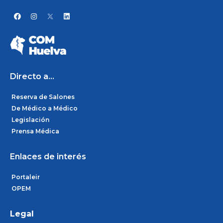
F
I
L
a
n
i
c
s
n
e
t
k
b
a
e
o
g
d
o
r
i
k
a
n
m
Directo a...
Reserva de Salones
De Médico a Médico
Legislación
Prensa Médica
Enlaces de interés
Portaleir
OPEM
Legal