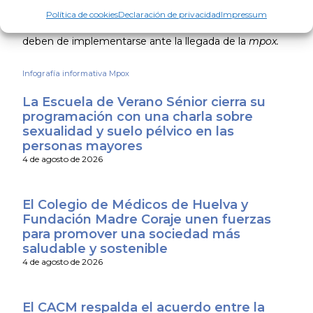
solidario y social, pero la pandemia por COVID-19 nos
Política de cookies
Declaración de privacidad
Impressum
dejó importantes lecciones y desafíos pendientes que
deben de implementarse ante la llegada de la
mpox.
Infografía informativa Mpox
La Escuela de Verano Sénior cierra su
programación con una charla sobre
sexualidad y suelo pélvico en las
personas mayores
4 de agosto de 2026
El Colegio de Médicos de Huelva y
Fundación Madre Coraje unen fuerzas
para promover una sociedad más
saludable y sostenible
4 de agosto de 2026
El CACM respalda el acuerdo entre la