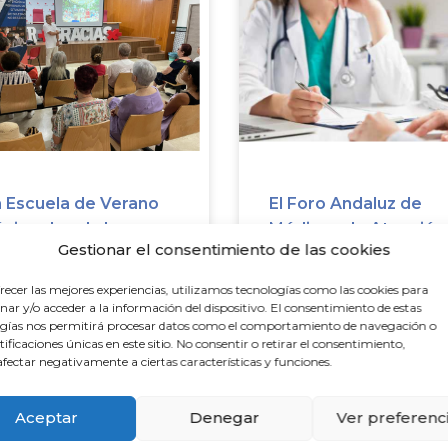
 Escuela de Verano
El Foro Andaluz de
nior aborda los
Médicos de Atención
Gestionar el consentimiento de las cookies
esgos del calor para la
Primaria rechaza los
lud cardiovascular en
nuevos Protocolos d
recer las mejores experiencias, utilizamos tecnologías como las cookies para
 penúltima cita
Consulta de Acogida 
ar y/o acceder a la información del dispositivo. El consentimiento de estas
gías nos permitirá procesar datos como el comportamiento de navegación o
exige soluciones real
ntificaciones únicas en este sitio. No consentir o retirar el consentimiento,
frente a la falta de
fectar negativamente a ciertas características y funciones.
médicos
de julio de 2026
Aceptar
Denegar
Ver preferenc
26 de julio de 2026