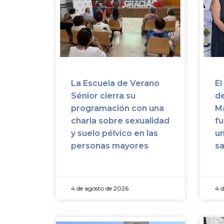
La Escuela de Verano
El
Sénior cierra su
de
programación con una
Ma
charla sobre sexualidad
fu
y suelo pélvico en las
u
personas mayores
sa
4 de agosto de 2026
4 d