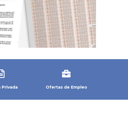
t
s
l
i
d
e
 Privada
Ofertas de Empleo