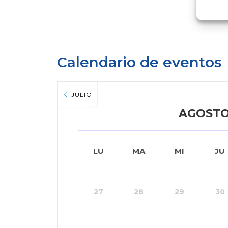
Calendario de eventos
JULIO
AGOSTO
LU
MA
MI
JU
27
28
29
30