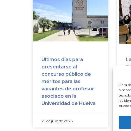
Últimos días para
La
presentarse al
Sé
concurso público de
ri
méritos para las
sa
Para of
vacantes de profesor
su
almacen
tecnolo
asociado en la
las ide
Universidad de Huelva
puede a
29 de julio de 2026
29 