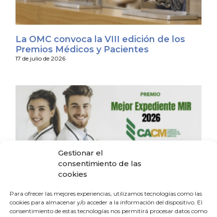
La OMC convoca la VIII edición de los
Premios Médicos y Pacientes
17 de julio de 2026
Gestionar el
consentimiento de las
cookies
El CACM reconoce la excelencia médica
Para ofrecer las mejores experiencias, utilizamos tecnologías como las
con la convocatoria de los Premios al
cookies para almacenar y/o acceder a la información del dispositivo. El
consentimiento de estas tecnologías nos permitirá procesar datos como
Mejor Expediente MIR 2026