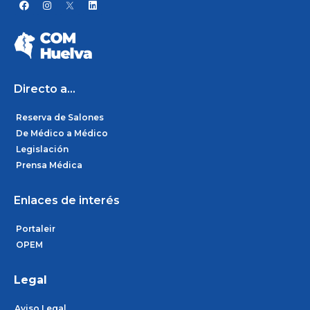
F
I
L
a
n
i
c
s
n
e
t
k
b
a
e
o
g
d
o
r
i
k
a
n
m
Directo a...
Reserva de Salones
De Médico a Médico
Legislación
Prensa Médica
Enlaces de interés
Portaleir
OPEM
Legal
Aviso Legal