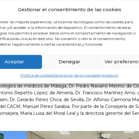
Gestionar el consentimiento de las cookies
, que ha expuesto la situación de la provincia onubense, le ha
a suerte de ella es la de todos”, ha valorado su disposición al di
recer las mejores experiencias, utilizamos tecnologías como las cookies para
os andaluces en el empeño de mejorar la sanidad, algo que a t
ar y/o acceder a la información del dispositivo. El consentimiento de estas
gías nos permitirá procesar datos como el comportamiento de navegación o
ntificaciones únicas en este sitio. No consentir o retirar el consentimiento,
fectar negativamente a ciertas características y funciones.
otras cuestiones, ha subrayado la necesidad de realizar contrato
trasladen a otras autonomías o países. Y en el ámbito de la Atenc
na de Familia y que se unifique la cartera de servicios –las prue
Aceptar
Denegar
Ver preferenc
r todo el potencial de formación que tiene el médico de Primaria
 un diagnóstico evitando derivaciones hospitalarias innecesarias”
Política de cookies
Declaración de privacidad
Impressum
ndaluz de Colegios de Médicos: su presidente, Dr. Jorge Fernánd
colegios de médicos de Málaga, Dr. Pedro Navarro Merino; de Có
Antonio Repetto López; de Almería, Dr. Francisco Martínez Amo; 
n, Dr. Gerardo Pérez Chica; de Sevilla, Dr. Alfonso Carmona Mar
 del CACM, Manuel Pérez Sarabia. Por parte de la Consejería de S
sejera, María Luisa del Moral Leal y la directora gerente del Ser