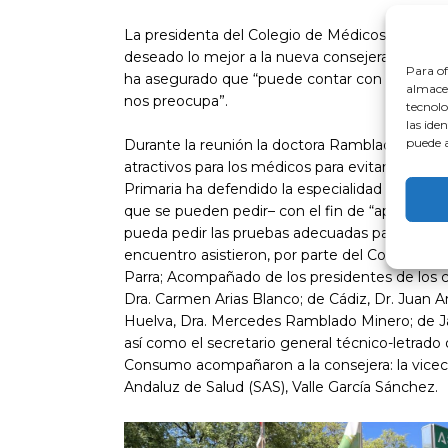
La presidenta del Colegio de Médicos de Huelva
deseado lo mejor a la nueva consejera, “porque l
Para of
ha asegurado que “puede contar con los médic
almacen
nos preocupa”.
tecnolo
las ide
puede a
Durante la reunión la doctora Ramblado, entre 
atractivos para los médicos para evitar que se 
Primaria ha defendido la especialidad de Medici
que se pueden pedir– con el fin de “aprovecha
pueda pedir las pruebas adecuadas para llegar a
encuentro asistieron, por parte del Consejo A
Parra; Acompañado de los presidentes de los 
Dra. Carmen Arias Blanco; de Cádiz, Dr. Juan 
Huelva, Dra. Mercedes Ramblado Minero; de Jaé
así como el secretario general técnico-letrado
Consumo acompañaron a la consejera: la vicecon
Andaluz de Salud (SAS), Valle García Sánchez.