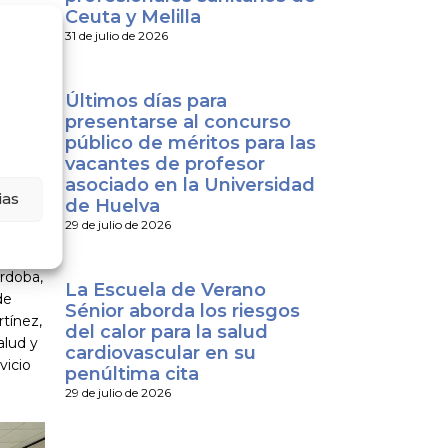
Ceuta y Melilla
31 de julio de 2026
álogo y
odos
Últimos días para
presentarse al concurso
público de méritos para las
s
vacantes de profesor
ión
asociado en la Universidad
bas
ias
de Huelva
 y
29 de julio de 2026
. Al
ez
rdoba,
La Escuela de Verano
de
Sénior aborda los riesgos
tínez,
del calor para la salud
alud y
cardiovascular en su
vicio
penúltima cita
29 de julio de 2026