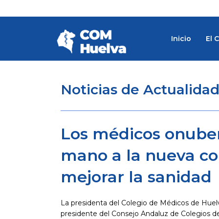
Ir
al
contenido
Inicio
El 
Noticias de Actualida
Los médicos onuben
mano a la nueva co
mejorar la sanidad
La presidenta del Colegio de Médicos de Huelv
presidente del Consejo Andaluz de Colegios d