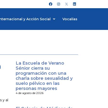
F
I
L
a
n
i
c
s
n
e
t
k
b
a
e
nternacional y Acción Social
Vocalías
o
g
d
o
r
i
k
a
n
m
La Escuela de Verano
a
Sénior cierra su
programación con una
charla sobre sexualidad y
suelo pélvico en las
personas mayores
4 de agosto de 2026
 y al