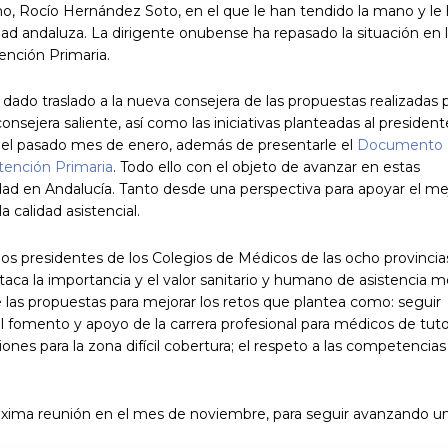
o, Rocío Hernández Soto, en el que le han tendido la mano y le
dad andaluza. La dirigente onubense ha repasado la situación en 
tención Primaria.
dado traslado a la nueva consejera de las propuestas realizadas p
sejera saliente, así como las iniciativas planteadas al president
el pasado mes de enero, además de presentarle el
Documento
tención Primaria
. Todo ello con el objeto de avanzar en estas
idad en Andalucía. Tanto desde una perspectiva para apoyar el me
a calidad asistencial.
os presidentes de los Colegios de Médicos de las ocho provincia
taca la importancia y el valor sanitario y humano de asistencia 
 las propuestas para mejorar los retos que plantea como: seguir
l fomento y apoyo de la carrera profesional para médicos de tut
iones para la zona difícil cobertura; el respeto a las competencias
xima reunión en el mes de noviembre, para seguir avanzando u