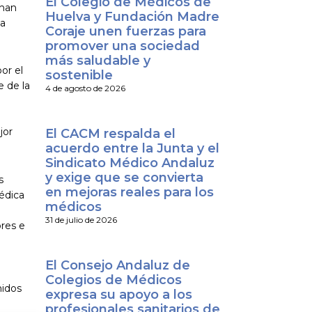
El Colegio de Médicos de
 han
Huelva y Fundación Madre
la
Coraje unen fuerzas para
promover una sociedad
más saludable y
or el
sostenible
e de la
4 de agosto de 2026
jor
El CACM respalda el
acuerdo entre la Junta y el
Sindicato Médico Andaluz
y exige que se convierta
s
en mejoras reales para los
médica
médicos
31 de julio de 2026
ores e
El Consejo Andaluz de
Colegios de Médicos
nidos
expresa su apoyo a los
profesionales sanitarios de