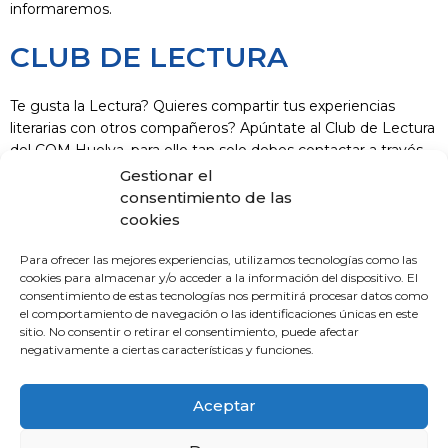
informaremos.
CLUB DE LECTURA
Te gusta la Lectura? Quieres compartir tus experiencias
literarias con otros compañeros? Apúntate al Club de Lectura
del COM Huelva, para ello tan solo debes contactar a través
del mail administracion@comhuelva.com y te informaremos.
Gestionar el
consentimiento de las
cookies
Para ofrecer las mejores experiencias, utilizamos tecnologías como las
cookies para almacenar y/o acceder a la información del dispositivo. El
consentimiento de estas tecnologías nos permitirá procesar datos como
el comportamiento de navegación o las identificaciones únicas en este
sitio. No consentir o retirar el consentimiento, puede afectar
negativamente a ciertas características y funciones.
Contacto
Aceptar
C/ Gonzalez García nº 11, 1º 21003 Huelva