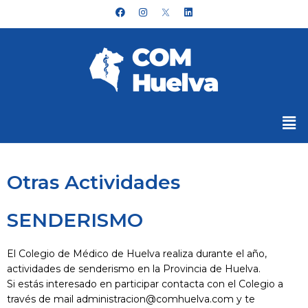
Ir
F
I
L
a
n
i
al
c
s
n
e
t
k
contenido
b
a
e
o
g
d
o
r
i
k
a
n
m
Me
Otras Actividades
SENDERISMO
El Colegio de Médico de Huelva realiza durante el año,
actividades de senderismo en la Provincia de Huelva.
Si estás interesado en participar contacta con el Colegio a
través de mail administracion@comhuelva.com y te