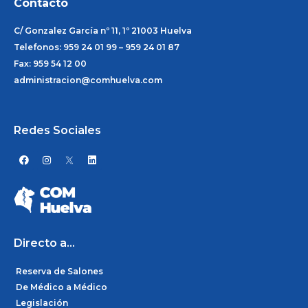
Contacto
C/ Gonzalez García nº 11, 1º 21003 Huelva
Telefonos: 959 24 01 99 – 959 24 01 87
Fax: 959 54 12 00
administracion@comhuelva.com
Redes Sociales
F
I
L
a
n
i
c
s
n
e
t
k
b
a
e
o
g
d
o
r
i
k
a
n
m
Directo a...
Reserva de Salones
De Médico a Médico
Legislación