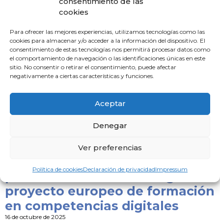
consentimiento de las
cookies
Los Premios Maese Alonso y la
Para ofrecer las mejores experiencias, utilizamos tecnologías como las
beca Sánchez Pajares
cookies para almacenar y/o acceder a la información del dispositivo. El
consentimiento de estas tecnologías nos permitirá procesar datos como
reconocen el talento de los
el comportamiento de navegación o las identificaciones únicas en este
médicos onubenses
sitio. No consentir o retirar el consentimiento, puede afectar
negativamente a ciertas características y funciones.
16 de octubre de 2025
– Un estudio sobre trasplantes hepáticos con donantes
Aceptar
octogenarios se lleva el principal galardón de los ‘Maese
Alonso’, respaldados por Caja Rural del Sur, mientras
Denegar
Leer noticia »
Ver preferencias
Los médicos onubenses ya
Política de cookies
Declaración de privacidad
Impressum
pueden inscribirse en el gran
proyecto europeo de formación
en competencias digitales
16 de octubre de 2025