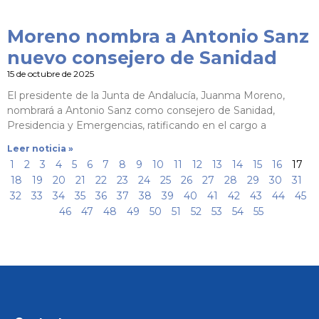
Moreno nombra a Antonio Sanz
nuevo consejero de Sanidad
15 de octubre de 2025
El presidente de la Junta de Andalucía, Juanma Moreno,
nombrará a Antonio Sanz como consejero de Sanidad,
Presidencia y Emergencias, ratificando en el cargo a
Leer noticia »
1
2
3
4
5
6
7
8
9
10
11
12
13
14
15
16
17
18
19
20
21
22
23
24
25
26
27
28
29
30
31
32
33
34
35
36
37
38
39
40
41
42
43
44
45
46
47
48
49
50
51
52
53
54
55