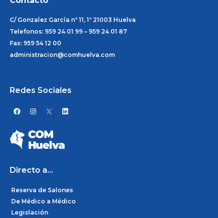
Contacto
C/ Gonzalez García nº 11, 1º 21003 Huelva
Telefonos: 959 24 01 99 – 959 24 01 87
Fax: 959 54 12 00
administracion@comhuelva.com
Redes Sociales
F
I
L
a
n
i
c
s
n
e
t
k
b
a
e
o
g
d
o
r
i
k
a
n
m
Directo a...
Reserva de Salones
De Médico a Médico
Legislación