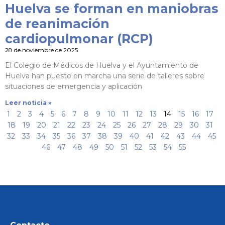
Huelva se forman en maniobras
de reanimación
cardiopulmonar (RCP)
28 de noviembre de 2025
El Colegio de Médicos de Huelva y el Ayuntamiento de
Huelva han puesto en marcha una serie de talleres sobre
situaciones de emergencia y aplicación
Leer noticia »
1
2
3
4
5
6
7
8
9
10
11
12
13
14
15
16
17
18
19
20
21
22
23
24
25
26
27
28
29
30
31
32
33
34
35
36
37
38
39
40
41
42
43
44
45
46
47
48
49
50
51
52
53
54
55