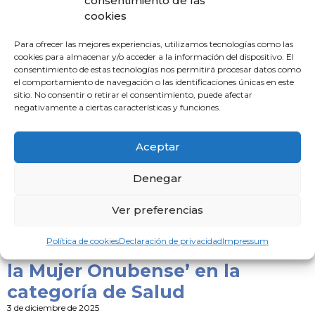
consentimiento de las
Condenado a 3 años y 6 meses
cookies
de prisión el individuo que
amenazó con un cuchillo a un
Para ofrecer las mejores experiencias, utilizamos tecnologías como las
cookies para almacenar y/o acceder a la información del dispositivo. El
médico en el Centro de Salud
consentimiento de estas tecnologías nos permitirá procesar datos como
el comportamiento de navegación o las identificaciones únicas en este
de Isla Cristina
sitio. No consentir o retirar el consentimiento, puede afectar
3 de diciembre de 2025
negativamente a ciertas características y funciones.
La titular del Juzgado de lo Penal número 2 de Huelva ha
condenado a una pena de 3 años y 6 meses de prisión, a
Aceptar
Leer noticia »
Denegar
Mercedes Ramblado,
Ver preferencias
reconocida con el Premio
Política de cookies
Declaración de privacidad
Impressum
‘Gertrude Vanderbilt Whitney a
la Mujer Onubense’ en la
categoría de Salud
3 de diciembre de 2025