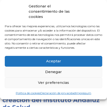
una materia en
Gestionar el
consentimiento de las
Leer noticia »
cookies
La Ley de Eutanasia centra el
Para ofrecer las mejores experiencias, utilizamos tecnologías como las
cookies para almacenar y/o acceder a la información del dispositivo. El
encuentro jurídico-sanitario del
consentimiento de estas tecnologías nos permitirá procesar datos como
Colegio Médico de Huelva
el comportamiento de navegación o las identificaciones únicas en este
sitio. No consentir o retirar el consentimiento, puede afectar
3 de abril de 2024
negativamente a ciertas características y funciones.
Tras tres años desde la aprobación de la Ley orgánica 3/2021,
de 24 de marzo, que regulaba la eutanasia, el Colegio Médico
Aceptar
de Huelva ha
Leer noticia »
Denegar
Ver preferencias
El CACM comparece en el
Parlamento Andaluz por la
Política de cookies
Declaración de privacidad
Impressum
creación del Instituto Andaluz