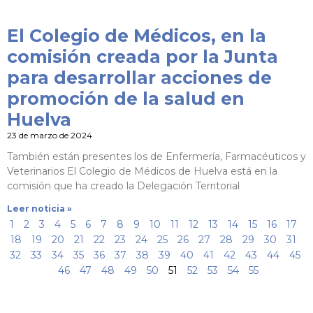
El Colegio de Médicos, en la
comisión creada por la Junta
para desarrollar acciones de
promoción de la salud en
Huelva
23 de marzo de 2024
También están presentes los de Enfermería, Farmacéuticos y
Veterinarios El Colegio de Médicos de Huelva está en la
comisión que ha creado la Delegación Territorial
Leer noticia »
1
2
3
4
5
6
7
8
9
10
11
12
13
14
15
16
17
18
19
20
21
22
23
24
25
26
27
28
29
30
31
32
33
34
35
36
37
38
39
40
41
42
43
44
45
46
47
48
49
50
51
52
53
54
55