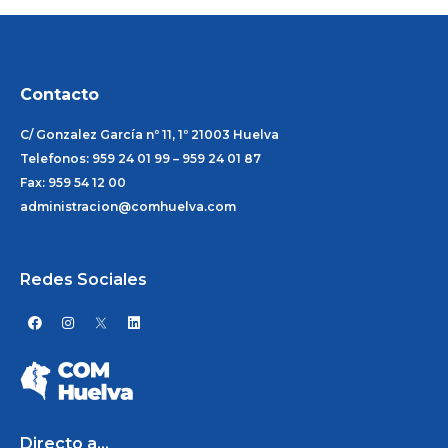
Contacto
C/ Gonzalez García nº 11, 1º 21003 Huelva
Telefonos: 959 24 01 99 – 959 24 01 87
Fax: 959 54 12 00
administracion@comhuelva.com
Redes Sociales
F
I
L
a
n
i
c
s
n
e
t
k
b
a
e
o
g
d
o
r
i
k
a
n
m
Directo a...