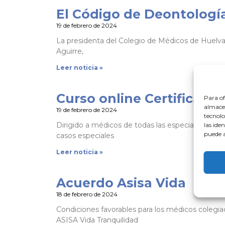
El Código de Deontologí
19 de febrero de 2024
La presidenta del Colegio de Médicos de Huelva,
Aguirre,
Leer noticia »
Curso online Certificado
Para of
almacen
19 de febrero de 2024
tecnolo
Dirigido a médicos de todas las especialidades.
las ide
puede a
casos especiales
Leer noticia »
Acuerdo Asisa Vida
18 de febrero de 2024
Condiciones favorables para los médicos colegiad
ASISA Vida Tranquilidad