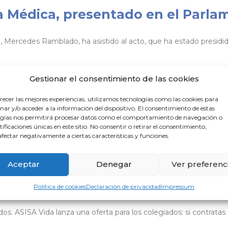
a Médica, presentado en el Parla
 Mercedes Ramblado, ha asistido al acto, que ha estado presidid
Gestionar el consentimiento de las cookies
 de Defunción y su correcta cump
recer las mejores experiencias, utilizamos tecnologías como las cookies para
ar y/o acceder a la información del dispositivo. El consentimiento de estas
gías nos permitirá procesar datos como el comportamiento de navegación o
 Gratuito y con obtención de acreditación de formación. ¿Qué ti
ntificaciones únicas en este sitio. No consentir o retirar el consentimiento,
fectar negativamente a ciertas características y funciones.
Aceptar
Denegar
Ver preferenc
Política de cookies
Declaración de privacidad
Impressum
os. ASISA Vida lanza una oferta para los colegiados: si contrata