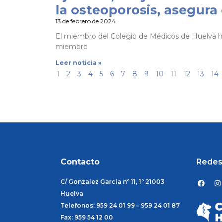
la osteoporosis, asegura 
13 de febrero de 2024
El miembro del Colegio de Médicos de Huelva ha
miembro
Leer noticia »
1
2
3
4
5
6
7
8
9
10
11
12
13
14
Contacto
Redes
F
I
C/ Gonzalez García nº 11, 1º 21003
a
n
c
s
Huelva
e
t
Telefonos: 959 24 01 99 – 959 24 01 87
b
a
o
g
Fax: 959 54 12 00
o
r