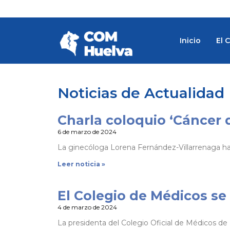
Ir
al
contenido
Inicio
El 
Noticias de Actualidad
Charla coloquio ‘Cáncer d
P
P
P
P
P
P
P
P
P
P
P
P
P
P
a
a
a
a
a
a
a
a
a
a
a
a
a
a
6 de marzo de 2024
g
g
g
g
g
g
g
g
g
g
g
g
g
g
La ginecóloga Lorena Fernández-Villarrenaga ha 
e
e
e
e
e
e
e
e
e
e
e
e
e
e
Leer noticia »
El Colegio de Médicos se
4 de marzo de 2024
La presidenta del Colegio Oficial de Médicos de 