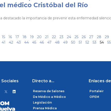
el médico Cristóbal del Río
 destacado la importancia de prevenir esta enfermedad silencio
15
16
17
18
19
20
21
22
23
24
25
26
27
28
29
41
42
43
44
45
46
47
48
49
50
51
52
53
54
55
 Sociales
Directo a...
Enlaces de
L
Reserva de Salones
Portaleir
i
n
De Médico a Médico
OPEM
k
Legislación
e
d
Prensa Médica
i