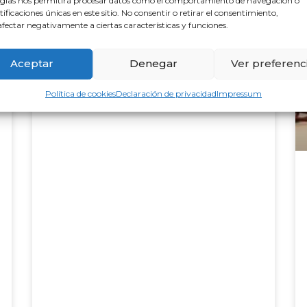
gías nos permitirá procesar datos como el comportamiento de navegación o
Oferta de empleo en Isla
ntificaciones únicas en este sitio. No consentir o retirar el consentimiento,
fectar negativamente a ciertas características y funciones.
Cristina
Aceptar
Denegar
Ver preferenc
Se busca médico para trabajar en el
centro de Sanidad Marítima de Isla
Cristina del Instituto Social de la Marina.
Política de cookies
Declaración de privacidad
Impressum
Interesados contactar :