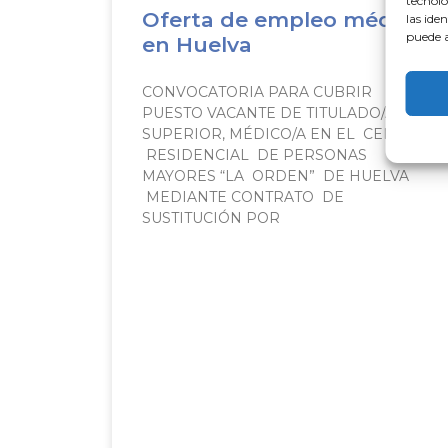
tecnolo
Oferta de empleo médico
las ide
puede a
en Huelva
CONVOCATORIA PARA CUBRIR
PUESTO VACANTE DE TITULADO/A
SUPERIOR, MÉDICO/A EN EL CENTRO
RESIDENCIAL DE PERSONAS
MAYORES “LA ORDEN” DE HUELVA
MEDIANTE CONTRATO DE
SUSTITUCIÓN POR