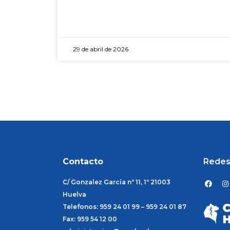
29 de abril de 2026
Contacto
Redes
F
I
C/ Gonzalez García nº 11, 1º 21003
a
n
c
s
Huelva
e
t
Telefonos: 959 24 01 99 – 959 24 01 87
b
a
o
g
Fax: 959 54 12 00
o
r