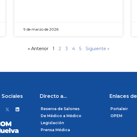
9 de marzo de 2026
« Anterior
1
2
3
4
5
Siguiente »
 Sociales
Directo a...
Enlaces de
L
Reserva de Salones
Portaleir
i
n
De Médico a Médico
OPEM
k
Legislación
e
d
Prensa Médica
i