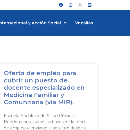
F
I
L
a
n
i
c
s
n
e
t
k
b
a
e
nternacional y Acción Social
Vocalías
o
g
d
o
r
i
k
a
n
m
Oferta de empleo para
cubrir un puesto de
docente especializado en
Medicina Familiar y
Comunitaria (vía MIR).
Escuela Andaluza de Salud Pública
Pueden consultarse las bases de la oferta
de empleo y enviarse la solicitud desde el