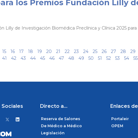
para los Premios Fundación Lilly d
n Lilly de Investigación Biomédica Preclínica y Clínica 2025 par
15
16
17
18
19
20
21
22
23
24
25
26
27
28
29
41
42
43
44
45
46
47
48
49
50
51
52
53
54
55
 Sociales
Directo a...
Enlaces de
L
Reserva de Salones
Portaleir
i
n
De Médico a Médico
OPEM
k
Legislación
e