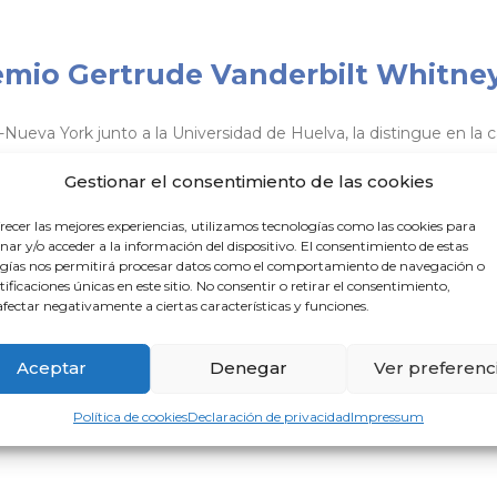
remio Gertrude Vanderbilt Whitne
Nueva York junto a la Universidad de Huelva, la distingue en la c
Gestionar el consentimiento de las cookies
recer las mejores experiencias, utilizamos tecnologías como las cookies para
ara los cursos online sobre ‘Buen
ar y/o acceder a la información del dispositivo. El consentimiento de estas
gías nos permitirá procesar datos como el comportamiento de navegación o
ntificaciones únicas en este sitio. No consentir o retirar el consentimiento,
 analizar una serie de viñetas prácticas preparadas para evidenc
fectar negativamente a ciertas características y funciones.
Aceptar
Denegar
Ver preferenc
ra el curso online sobre el PAIME y
Política de cookies
Declaración de privacidad
Impressum