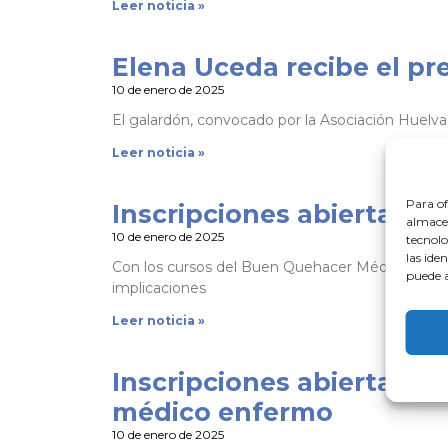
Leer noticia »
Elena Uceda recibe el p
10 de enero de 2025
El galardón, convocado por la Asociación Huelva-
Leer noticia »
Para of
Inscripciones abiertas p
almacen
10 de enero de 2025
tecnolo
las ide
Con los cursos del Buen Quehacer Médico se busca
puede a
implicaciones
Leer noticia »
Inscripciones abiertas pa
médico enfermo
10 de enero de 2025