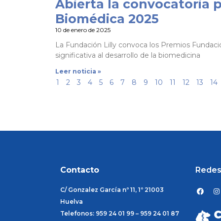
Abierta la convocatoria 
Biomédica 2025
10 de enero de 2025
La Fundación Lilly convoca los Premios Fundació
significativa al desarrollo de la biomedicina
Leer noticia »
1
2
3
4
5
6
7
8
9
10
11
12
13
14
Contacto
Redes
F
I
C/ Gonzalez García nº 11, 1º 21003
a
n
c
s
Huelva
e
t
Telefonos: 959 24 01 99 – 959 24 01 87
b
a