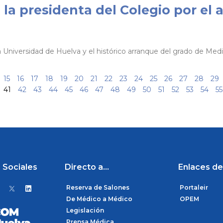
 la presidenta del Colegio por el
la Universidad de Huelva y el histórico arranque del grado de Med
15
16
17
18
19
20
21
22
23
24
25
26
27
28
29
41
42
43
44
45
46
47
48
49
50
51
52
53
54
55
 Sociales
Directo a...
Enlaces de
L
Reserva de Salones
Portaleir
i
n
De Médico a Médico
OPEM
k
Legislación
e
d
Prensa Médica