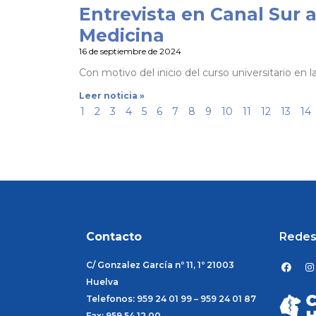
Entrevista en Canal Sur a
Medicina
16 de septiembre de 2024
Con motivo del inicio del curso universitario en 
Leer noticia »
1
2
3
4
5
6
7
8
9
10
11
12
13
14
Contacto
Redes
F
I
C/ Gonzalez García nº 11, 1º 21003
a
n
c
s
Huelva
e
t
Telefonos: 959 24 01 99 – 959 24 01 87
b
a
o
g
Fax: 959 54 12 00