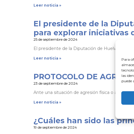
Leer noticia »
El presidente de la Dipu
para explorar iniciativas
25 de septiembre de 2024
El presidente de la Diputación de Huelva, David
Leer noticia »
Para of
almacen
tecnolo
PROTOCOLO DE AGRESIO
las ide
puede a
23 de septiembre de 2024
Ante una situación de agresión física o amenaza
Leer noticia »
¿Cuáles han sido las pri
19 de septiembre de 2024