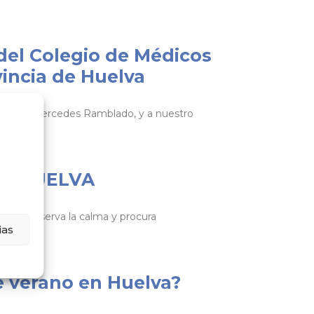
 del Colegio de Médicos
vincia de Huelva
 Huelva, Mercedes Ramblado, y a nuestro
DE HUELVA
or – Conserva la calma y procura
ias
e verano en Huelva?