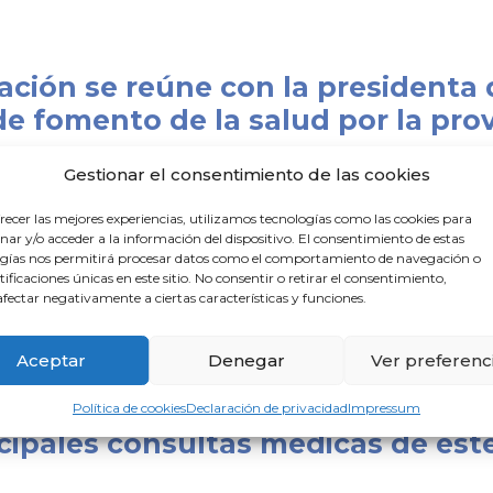
tación se reúne con la presidenta
 de fomento de la salud por la pro
Gestionar el consentimiento de las cookies
 Toscano, ha recibido a la presidenta del Colegio de Médicos de
recer las mejores experiencias, utilizamos tecnologías como las cookies para
ar y/o acceder a la información del dispositivo. El consentimiento de estas
gías nos permitirá procesar datos como el comportamiento de navegación o
NES DEL COLEGIO DE MEDICOS 
ntificaciones únicas en este sitio. No consentir o retirar el consentimiento,
fectar negativamente a ciertas características y funciones.
: – Intenta en todo momento mantener la distancia con el agres
Aceptar
Denegar
Ver preferenc
Política de cookies
Declaración de privacidad
Impressum
ncipales consultas médicas de est