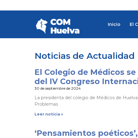
Ir
al
contenido
Inicio
El 
Noticias de Actualidad
El Colegio de Médicos se
P
P
P
P
P
P
P
P
P
P
P
P
P
P
a
a
a
a
a
a
a
a
a
a
a
a
a
a
del IV Congreso Internac
g
g
g
g
g
g
g
g
g
g
g
g
g
g
30 de septiembre de 2024
e
e
e
e
e
e
e
e
e
e
e
e
e
e
La presidenta del colegio de Médicos de Huelva,
Problemas
Leer noticia »
‘Pensamientos poéticos’, 