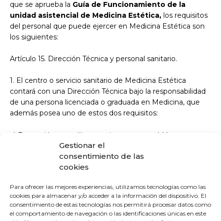
que se aprueba la
Guía de Funcionamiento de la
unidad asistencial de Medicina Estética,
los requisitos
del personal que puede ejercer en Medicina Estética son
los siguientes:
Artículo 15. Dirección Técnica y personal sanitario.
1. El centro o servicio sanitario de Medicina Estética
contará con una Dirección Técnica bajo la responsabilidad
de una persona licenciada o graduada en Medicina, que
además posea uno de estos dos requisitos:
a) Formación específica consistente en un Máster
Gestionar el
universitario con prácticas presenciales acreditadas en
consentimiento de las
Medicina Estética y/o en implantología capilar, si el centro
cookies
o servicio oferta esta técnica en su cartera de servicios o la
realiza de forma exclusiva.
Para ofrecer las mejores experiencias, utilizamos tecnologías como las
cookies para almacenar y/o acceder a la información del dispositivo. El
b) Título de Especialista cuyo programa formativo acredite
consentimiento de estas tecnologías nos permitirá procesar datos como
las competencias con finalidad estética coincidentes con
el comportamiento de navegación o las identificaciones únicas en este