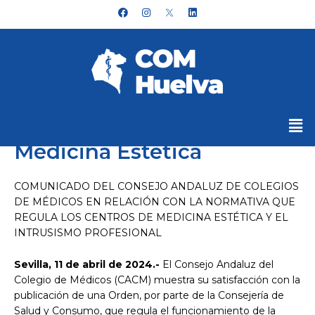
Ir
F
I
L
a
n
i
al
c
s
n
e
t
k
contenido
b
a
e
o
g
d
o
r
i
k
a
n
m
Me
Medicina Estética
COMUNICADO DEL CONSEJO ANDALUZ DE COLEGIOS
DE MÉDICOS EN RELACIÓN CON LA NORMATIVA QUE
REGULA LOS CENTROS DE MEDICINA ESTÉTICA Y EL
INTRUSISMO PROFESIONAL
Sevilla, 11 de abril de 2024.-
El Consejo Andaluz del
Colegio de Médicos (CACM) muestra su satisfacción con la
publicación de una Orden, por parte de la Consejería de
Salud y Consumo, que regula el funcionamiento de la