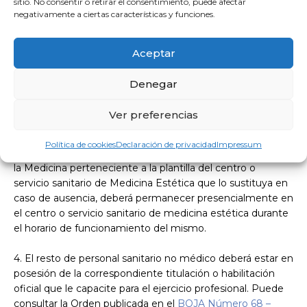
las ofertadas en la cartera de servicios del centro o
sitio. No consentir o retirar el consentimiento, puede afectar
negativamente a ciertas características y funciones.
servicio.
2. El resto de personal titulado en Medicina del centro o
Aceptar
servicio sanitario de Medicina Estética poseerá la misma
formación requerida para la Dirección Técnica.
Denegar
3. Las actividades asistenciales realizadas durante el
Ver preferencias
tiempo que permanece abierto el centro o servicio
sanitario de Medicina Estética son responsabilidad de la
Política de cookies
Declaración de privacidad
Impressum
Dirección Técnica. La Dirección Técnica, o el profesional de
la Medicina perteneciente a la plantilla del centro o
servicio sanitario de Medicina Estética que lo sustituya en
caso de ausencia, deberá permanecer presencialmente en
el centro o servicio sanitario de medicina estética durante
el horario de funcionamiento del mismo.
4. El resto de personal sanitario no médico deberá estar en
posesión de la correspondiente titulación o habilitación
oficial que le capacite para el ejercicio profesional. Puede
consultar la Orden publicada en el
BOJA Número 68 –