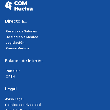
e
t
k
b
a
e
o
g
d
o
r
i
k
a
n
m
Directo a...
Reserva de Salones
De Médico a Médico
Legislación
Prensa Médica
Enlaces de interés
Portaleir
OPEM
Legal
Aviso Legal
Politica de Privacidad