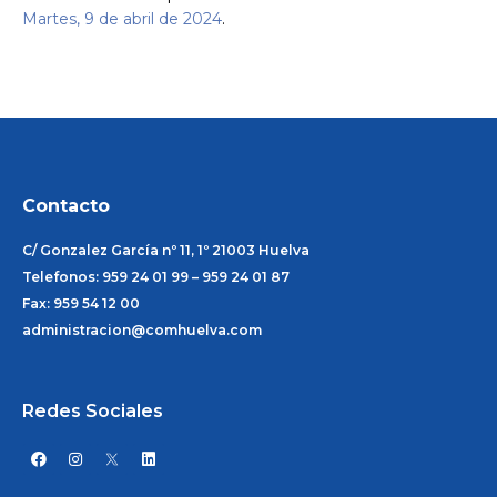
Martes, 9 de abril de 2024
.
Contacto
C/ Gonzalez García nº 11, 1º 21003 Huelva
Telefonos: 959 24 01 99 – 959 24 01 87
Fax: 959 54 12 00
administracion@comhuelva.com
Redes Sociales
F
I
L
a
n
i
c
s
n