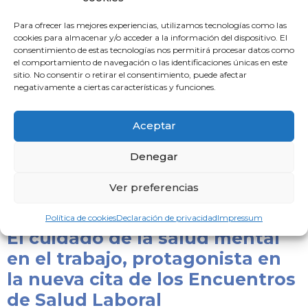
Ministerio de Sanidad,
Para ofrecer las mejores experiencias, utilizamos tecnologías como las
cookies para almacenar y/o acceder a la información del dispositivo. El
profesión médica e
consentimiento de estas tecnologías nos permitirá procesar datos como
instituciones científicas se
el comportamiento de navegación o las identificaciones únicas en este
sitio. No consentir o retirar el consentimiento, puede afectar
unen al servicio de la ciencia y
negativamente a ciertas características y funciones.
frente a las pseudoterapias
11 de octubre de 2024
Aceptar
Por primera vez, la Organización Médica Colegial (OMC), el
Denegar
Ministerio de Sanidad, el Instituto de Salud Carlos III (ISCIII),
el Consejo Superior de Investigaciones Científicas
Ver preferencias
Leer noticia »
Política de cookies
Declaración de privacidad
Impressum
El cuidado de la salud mental
en el trabajo, protagonista en
la nueva cita de los Encuentros
de Salud Laboral