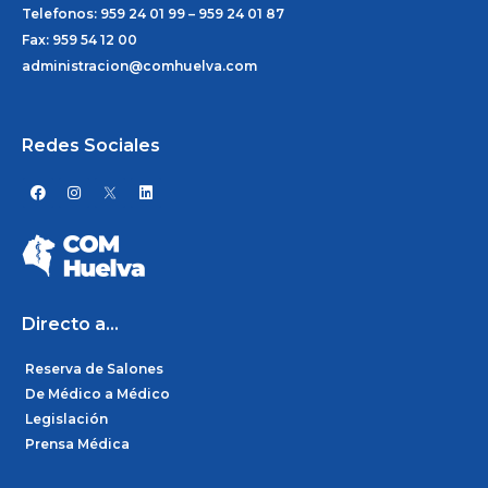
Telefonos: 959 24 01 99 – 959 24 01 87
Fax: 959 54 12 00
administracion@comhuelva.com
Redes Sociales
F
I
L
a
n
i
c
s
n
e
t
k
b
a
e
o
g
d
o
r
i
k
a
n
m
Directo a...
Reserva de Salones
De Médico a Médico
Legislación
Prensa Médica