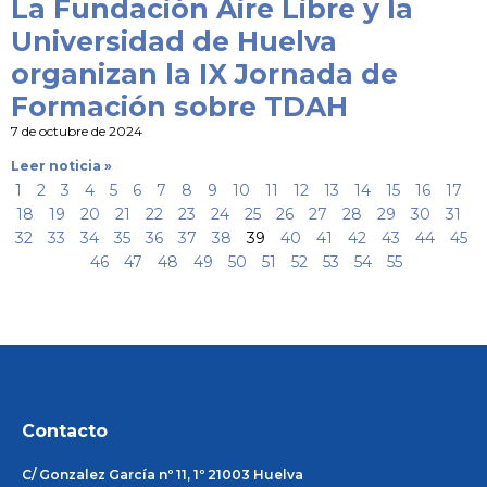
La Fundación Aire Libre y la
Universidad de Huelva
organizan la IX Jornada de
Formación sobre TDAH
7 de octubre de 2024
Leer noticia »
1
2
3
4
5
6
7
8
9
10
11
12
13
14
15
16
17
18
19
20
21
22
23
24
25
26
27
28
29
30
31
32
33
34
35
36
37
38
39
40
41
42
43
44
45
46
47
48
49
50
51
52
53
54
55
Contacto
C/ Gonzalez García nº 11, 1º 21003 Huelva