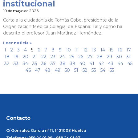
institucional
10 de mayo de 2026
Carta a la ciudadanía de Tomás Cobo, presidente de la
Organización Médica Colegial de España: Tal y como ha
descrito el profesor Juan Martínez Hernández,
Leer noticia »
1
2
3
4
5
6
7
8
9
10
11
12
13
14
15
16
17
18
19
20
21
22
23
24
25
26
27
28
29
30
31
32
33
34
35
36
37
38
39
40
41
42
43
44
45
46
47
48
49
50
51
52
53
54
55
Contacto
C/ Gonzalez García nº 11, 1º 21003 Huelva
Telefonos: 959 24 01 99 – 959 24 01 87