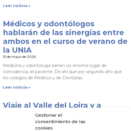
Leer noticia »
Médicos y odontólogos
hablarán de las sinergias entre
ambos en el curso de verano de
la UNIA
15 de mayo de 2026
Medicina y odontología tienen un enorme lugar de
coincidencia, el paciente. De ahí que por segundo año que
los colegios de Médicos y de Dentistas
Leer noticia »
Viaje al Valle del Loira y a
Normandía
Gestionar el
15 de mayo de 2026
consentimiento de las
cookies
De conformidad con el convenio de colaboración que el COM