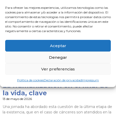
Huelva tiene suscrito con la Agencia Medimac, se
Para ofrecer las mejores experiencias, utilizamos tecnologías como las
promociona este fabuloso viaje al Valle del
cookies para almacenar y/o acceder a la información del dispositivo. El
consentimiento de estas tecnologías nos permitirá procesar datos como
Leer noticia »
el comportamiento de navegación o las identificaciones únicas en este
sitio. No consentir o retirar el consentimiento, puede afectar
negativamente a ciertas características y funciones.
Jornadas de Osteoporosis en el
Hospital Juan Ramón Jiménez
Aceptar
15 de mayo de 2026
11 de junio de 2026, de 16h a 20h, en el Salón de Actos del
Denegar
Hospital Juan Ramón Jiménez de Huelva
Ver preferencias
Leer noticia »
Política de cookies
Declaración de privacidad
Impressum
La humanización en el final de
la vida, clave
13 de mayo de 2026
Una jornada ha abordado esta cuestión de la última etapa de
la existencia, que en el caso de cánceres son atendidos en la