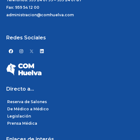
Fax: 959 54 12 00
administracion@comhuelva.com
Redes Sociales
F
I
L
a
n
i
c
s
n
e
t
k
b
a
e
o
g
d
o
r
i
k
a
n
m
Directo a...
Reserva de Salones
De Médico a Médico
Legislación
Prensa Médica
Enlaces de interés