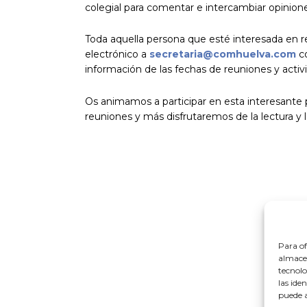
colegial para comentar e intercambiar opinion
Toda aquella persona que esté interesada en rec
electrónico a
secretaria@comhuelva.com
co
información de las fechas de reuniones y activi
Os animamos a participar en esta interesante
reuniones y más disfrutaremos de la lectura y la
Para of
almacen
tecnolo
las ide
puede a