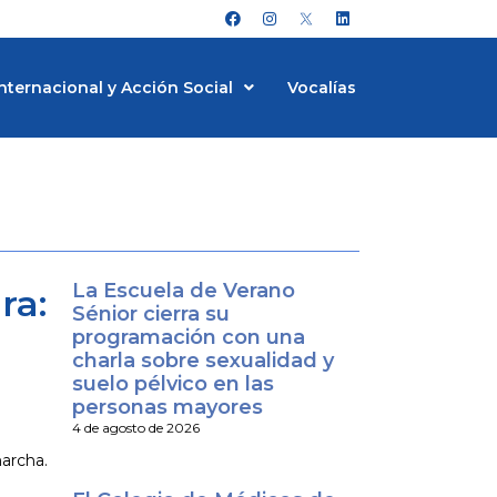
F
I
L
a
n
i
c
s
n
e
t
k
b
a
e
nternacional y Acción Social
Vocalías
o
g
d
o
r
i
k
a
n
m
La Escuela de Verano
ra:
Sénior cierra su
programación con una
charla sobre sexualidad y
suelo pélvico en las
personas mayores
4 de agosto de 2026
archa.