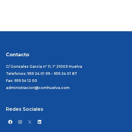
Contacto
C/ Gonzalez García nº 11, 1º 21003 Huelva
Telefonos: 959 24 01 99 – 959 24 01 87
Fax: 959 54 12 00
administracion@comhuelva.com
Redes Sociales
F
I
L
a
n
i
c
s
n