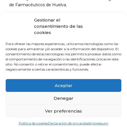
de Farmacéuticos de Huelva.
La primera de estas charlas tuvo como protagonista
Gestionar el
también a la doctora Belén Hinojosa, esta vez
consentimiento de las
acompañada de María José Coronado, directora del
cookies
Centro de Información del Medicamento del Colegio
de Farmacéuticos, que nos hablaron sobre
Para ofrecer las mejores experiencias, utilizamos tecnologías como las
inmunoterapia y el nuevo marco legal establecido para
cookies para almacenar y/o acceder a la información del dispositivo. El
consentimiento de estas tecnologías nos permitirá procesar datos como
su uso. La inmunoterapia con alérgenos, comúnmente
el comportamiento de navegación o las identificaciones únicas en este
conocida como las “vacunas para tratar la alergia”,
sitio. No consentir o retirar el consentimiento, puede afectar
sigue siendo el único tratamiento disponible hoy en día
negativamente a ciertas características y funciones.
capaz de modificar la causa de la enfermedad, ya que
disminuyen el grado de alergia y reducen de forma
Aceptar
importante los síntomas de la conjuntivitis, rinitis o
asma bronquial, incluso teniendo un efecto preventivo
Denegar
para el asma.
Ver preferencias
Por el interés de la actividad y por la oportunidad de
poder compartir experiencias con profesionales
Política de cookies
Declaración de privacidad
Impressum
especializados y otros pacientes esperamos contar con