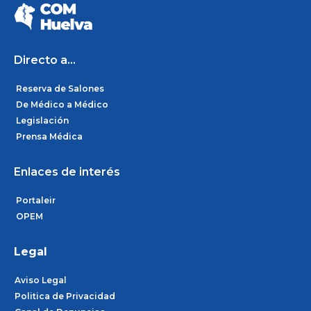
e
t
k
b
a
e
o
g
d
o
r
i
k
a
n
m
Directo a...
Reserva de Salones
De Médico a Médico
Legislación
Prensa Médica
Enlaces de interés
Portaleir
OPEM
Legal
Aviso Legal
Politica de Privacidad