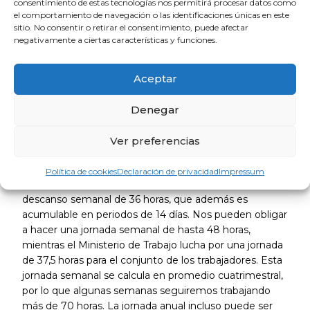
localizadas no son reguladas.
consentimiento de estas tecnologías nos permitirá procesar datos como
el comportamiento de navegación o las identificaciones únicas en este
sitio. No consentir o retirar el consentimiento, puede afectar
negativamente a ciertas características y funciones.
Aceptar
Denegar
Ver preferencias
Política de cookies
Declaración de privacidad
Impressum
Subrayan que “los médicos solo tenemos derecho a un
descanso semanal de 36 horas, que además es
acumulable en periodos de 14 días. Nos pueden obligar
a hacer una jornada semanal de hasta 48 horas,
mientras el Ministerio de Trabajo lucha por una jornada
de 37,5 horas para el conjunto de los trabajadores. Esta
jornada semanal se calcula en promedio cuatrimestral,
por lo que algunas semanas seguiremos trabajando
más de 70 horas. La jornada anual incluso puede ser