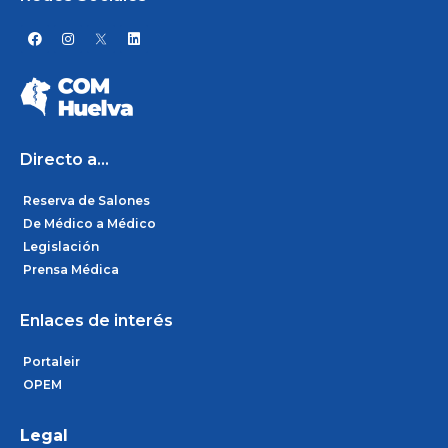
F
I
L
a
n
i
c
s
n
e
t
k
b
a
e
o
g
d
o
r
i
k
a
n
m
Directo a...
Reserva de Salones
De Médico a Médico
Legislación
Prensa Médica
Enlaces de interés
Portaleir
OPEM
Legal