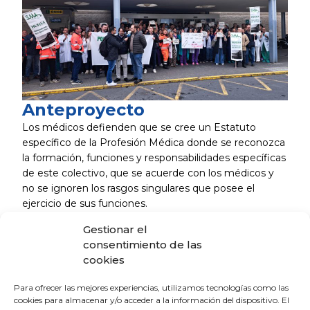
Anteproyecto
Los médicos defienden que se cree un Estatuto
específico de la Profesión Médica donde se reconozca
la formación, funciones y responsabilidades específicas
de este colectivo, que se acuerde con los médicos y
no se ignoren los rasgos singulares que posee el
ejercicio de sus funciones.
Gestionar el
Entre las críticas al anteproyecto, los facultativos
consentimiento de las
onubenses y andaluces señalan que las guardias
cookies
siguen siendo obligatorias y de 17 horas, y no
computan a efectos de jubilación ni se pagan como
Para ofrecer las mejores experiencias, utilizamos tecnologías como las
horas extra sino “de saldo”. Y que las guardias
cookies para almacenar y/o acceder a la información del dispositivo. El