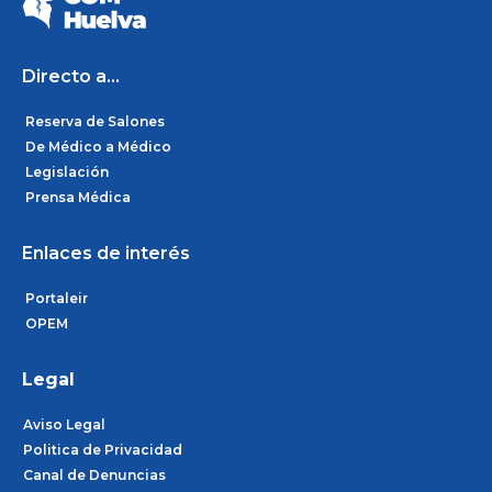
o
g
d
o
r
i
k
a
n
m
Directo a...
Reserva de Salones
De Médico a Médico
Legislación
Prensa Médica
Enlaces de interés
Portaleir
OPEM
Legal
Aviso Legal
Politica de Privacidad
Canal de Denuncias