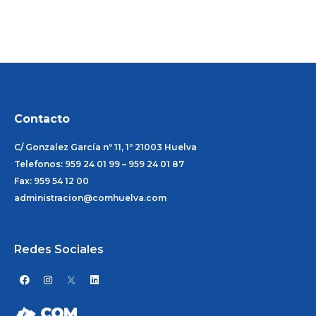
Contacto
C/ Gonzalez García nº 11, 1º 21003 Huelva
Telefonos: 959 24 01 99 – 959 24 01 87
Fax: 959 54 12 00
administracion@comhuelva.com
Redes Sociales
F
I
L
a
n
i
c
s
n
e
t
k
b
a
e