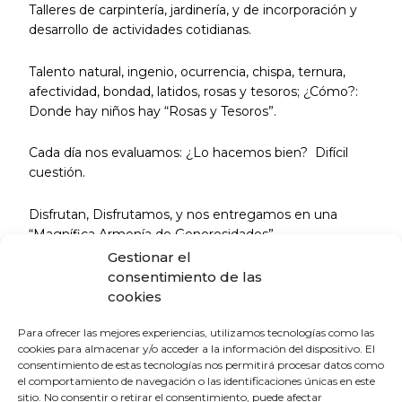
Talleres de carpintería, jardinería, y de incorporación y
desarrollo de actividades cotidianas.
Talento natural, ingenio, ocurrencia, chispa, ternura,
afectividad, bondad, latidos, rosas y tesoros; ¿Cómo?:
Donde hay niños hay “Rosas y Tesoros”.
Cada día nos evaluamos: ¿Lo hacemos bien? Difícil
cuestión.
Disfrutan, Disfrutamos, y nos entregamos en una
“Magnífica Armonía de Generosidades”.
Gestionar el
Fdo.
consentimiento de las
cookies
Jorge Luis
Para ofrecer las mejores experiencias, utilizamos tecnologías como las
Gutiérrez Rodríguez
cookies para almacenar y/o acceder a la información del dispositivo. El
consentimiento de estas tecnologías nos permitirá procesar datos como
Médico Equipo de
el comportamiento de navegación o las identificaciones únicas en este
sitio. No consentir o retirar el consentimiento, puede afectar
Orientación Educativa Huelva Norte