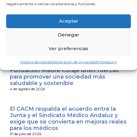
negativamente a ciertas características y funciones.
La Escuela de Verano Sénior cierra su
Aceptar
programación con una charla sobre
sexualidad y suelo pélvico en las
Denegar
personas mayores
4 de agosto de 2026
Ver preferencias
Política de cookies
Declaración de privacidad
Impressum
El Colegio de Médicos de Huelva y
Fundación Madre Coraje unen fuerzas
para promover una sociedad más
saludable y sostenible
4 de agosto de 2026
El CACM respalda el acuerdo entre la
Junta y el Sindicato Médico Andaluz y
exige que se convierta en mejoras reales
para los médicos
31 de julio de 2026