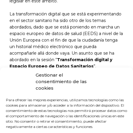
legislar en este ámbito.
La transformación digital que se está experimentando
en el sector sanitario ha sido otro de los temas
abordados, dado que se está poniendo en marcha un
espacio europeo de datos de salud (EEDS) a nivel de la
Unión Europea con el fin de que la ciudadanía tenga
un historial médico electrónico que pueda
acompañarle allá donde vaya. Un asunto que se ha
abordado en la sesión “
Transformación digital y
Espacio Europeo de Datos Sanitarios
”.
Gestionar el
Charlas, coloquios y mesas redondas donde se tratará
consentimiento de las
también sobre la nueva Ley ELA como un avance
cookies
significativo en el derecho sanitario, al establecer un
marco legal que garantiza una atención más rápida y
Para ofrecer las mejores experiencias, utilizamos tecnologías como las
eficiente para los pacientes con enfermedades
cookies para almacenar y/o acceder a la información del dispositivo. El
consentimiento de estas tecnologías nos permitirá procesar datos como
neurodegenerativas.
el comportamiento de navegación o las identificaciones únicas en este
sitio. No consentir o retirar el consentimiento, puede afectar
negativamente a ciertas características y funciones.
La Escuela de Verano Sénior cierra su