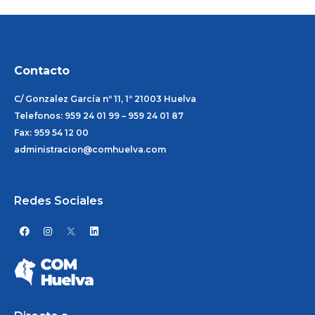
Contacto
C/ Gonzalez García nº 11, 1º 21003 Huelva
Telefonos: 959 24 01 99 – 959 24 01 87
Fax: 959 54 12 00
administracion@comhuelva.com
Redes Sociales
F
I
L
a
n
i
c
s
n
e
t
k
b
a
e
o
g
d
o
r
i
k
a
n
m