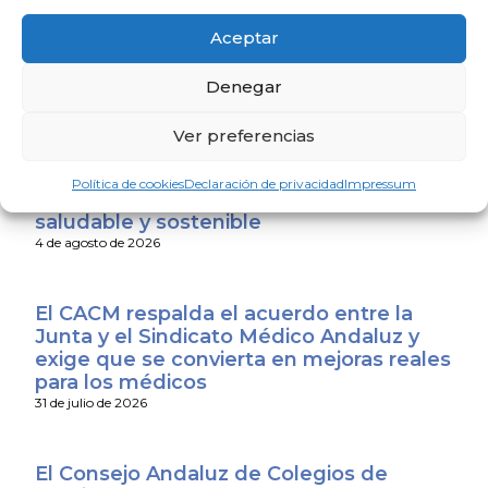
programación con una charla sobre
sexualidad y suelo pélvico en las
Aceptar
personas mayores
4 de agosto de 2026
Denegar
Ver preferencias
El Colegio de Médicos de Huelva y
Fundación Madre Coraje unen fuerzas
Política de cookies
Declaración de privacidad
Impressum
para promover una sociedad más
saludable y sostenible
4 de agosto de 2026
El CACM respalda el acuerdo entre la
Junta y el Sindicato Médico Andaluz y
exige que se convierta en mejoras reales
para los médicos
31 de julio de 2026
El Consejo Andaluz de Colegios de