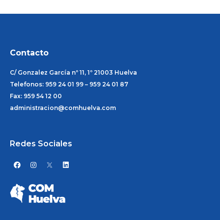
Contacto
C/ Gonzalez García nº 11, 1º 21003 Huelva
Telefonos: 959 24 01 99 – 959 24 01 87
Fax: 959 54 12 00
administracion@comhuelva.com
Redes Sociales
F
I
L
a
n
i
c
s
n
e
t
k
b
a
e
o
g
d
o
r
i
k
a
n
m