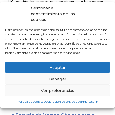
UCI ha sido llevarles música en directo. Lo han hecho
en colaboración con Cruz Roja Huelva, logrando
Gestionar el
involucrar a más de 500 músicos voluntarios en el
consentimiento de las
programa ‘En clave por la vida. Música con alma’.
cookies
Para ofrecer las mejores experiencias, utilizamos tecnologías como las
La mayor satisfacción es recibir a los pacientes que les
cookies para almacenar y/o acceder a la información del dispositivo. El
visitan tiempo después, ya tan recuperados que en
consentimiento de estas tecnologías nos permitirá procesar datos como
ocasiones no se les reconoce, y pensar que “hemos
el comportamiento de navegación o las identificaciones únicas en este
contribuido a que superen una dolencia que les ha
sitio. No consentir o retirar el consentimiento, puede afectar
negativamente a ciertas características y funciones.
llevado al borde de la muerte”.
Desde el Colegio de Médicos de Huelva acudieron al
Aceptar
acto el vicepresidente,
Juan Manuel Fernández,
y el
vocal de otras administraciones distintas al SAS,
Juan
Denegar
Antonio Cordón Hernández
, así como varios
colegiados. Para la institución colegial premios como
Ver preferencias
este atestiguan la importancia que tiene para la
sociedad la medicina.
Política de cookies
Declaración de privacidad
Impressum