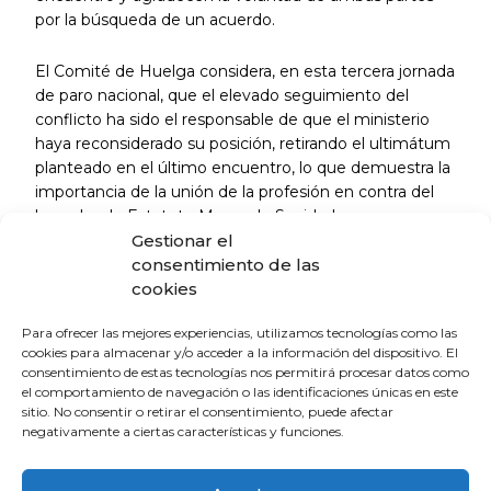
por la búsqueda de un acuerdo.
El Comité de Huelga considera, en esta tercera jornada
de paro nacional, que el elevado seguimiento del
conflicto ha sido el responsable de que el ministerio
haya reconsiderado su posición, retirando el ultimátum
planteado en el último encuentro, lo que demuestra la
importancia de la unión de la profesión en contra del
borrador de Estatuto Marco de Sanidad.
Gestionar el
consentimiento de las
Confederación Española de Sindicatos Médicos
cookies
(CESM)
Para ofrecer las mejores experiencias, utilizamos tecnologías como las
Sindicato Médico Andaluz (SMA)
cookies para almacenar y/o acceder a la información del dispositivo. El
consentimiento de estas tecnologías nos permitirá procesar datos como
el comportamiento de navegación o las identificaciones únicas en este
La Escuela de Verano Sénior cierra su
sitio. No consentir o retirar el consentimiento, puede afectar
negativamente a ciertas características y funciones.
programación con una charla sobre
sexualidad y suelo pélvico en las
personas mayores