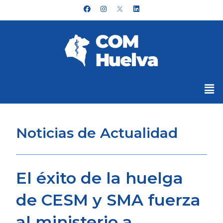
Ir
F
I
L
a
n
i
al
c
s
n
e
t
k
contenido
b
a
e
o
g
d
o
r
i
k
a
n
m
Me
Noticias de Actualidad
El éxito de la huelga
de CESM y SMA fuerza
al ministerio a