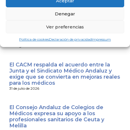
Aceptar
4 de agosto de 2026
Denegar
El Colegio de Médicos de Huelva y
Ver preferencias
Fundación Madre Coraje unen fuerzas
para promover una sociedad más
Política de cookies
Declaración de privacidad
Impressum
saludable y sostenible
4 de agosto de 2026
El CACM respalda el acuerdo entre la
Junta y el Sindicato Médico Andaluz y
exige que se convierta en mejoras reales
para los médicos
31 de julio de 2026
El Consejo Andaluz de Colegios de
Médicos expresa su apoyo a los
profesionales sanitarios de Ceuta y
Melilla