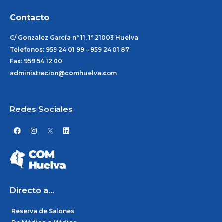
Contacto
C/ Gonzalez García nº 11, 1º 21003 Huelva
Telefonos: 959 24 01 99 – 959 24 01 87
Fax: 959 54 12 00
administracion@comhuelva.com
Redes Sociales
F
I
L
a
n
i
c
s
n
e
t
k
b
a
e
o
g
d
o
r
i
k
a
n
m
Directo a...
Reserva de Salones