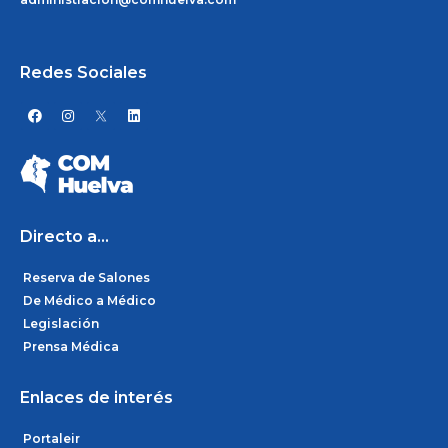
Redes Sociales
F
I
L
a
n
i
c
s
n
e
t
k
b
a
e
o
g
d
o
r
i
k
a
n
m
Directo a...
Reserva de Salones
De Médico a Médico
Legislación
Prensa Médica
Enlaces de interés
Portaleir