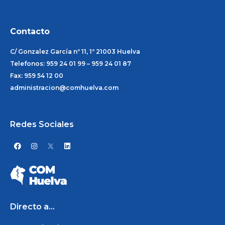
Contacto
C/ Gonzalez García nº 11, 1º 21003 Huelva
Telefonos: 959 24 01 99 – 959 24 01 87
Fax: 959 54 12 00
administracion@comhuelva.com
Redes Sociales
F
I
L
a
n
i
c
s
n
e
t
k
b
a
e
o
g
d
o
r
i
k
a
n
m
Directo a...