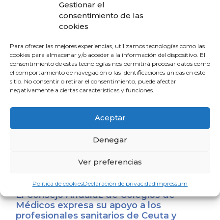
Gestionar el
personas mayores
consentimiento de las
4 de agosto de 2026
cookies
Para ofrecer las mejores experiencias, utilizamos tecnologías como las
El Colegio de Médicos de Huelva y
cookies para almacenar y/o acceder a la información del dispositivo. El
Fundación Madre Coraje unen fuerzas
consentimiento de estas tecnologías nos permitirá procesar datos como
para promover una sociedad más
el comportamiento de navegación o las identificaciones únicas en este
saludable y sostenible
sitio. No consentir o retirar el consentimiento, puede afectar
negativamente a ciertas características y funciones.
4 de agosto de 2026
Aceptar
El CACM respalda el acuerdo entre la
Junta y el Sindicato Médico Andaluz y
Denegar
exige que se convierta en mejoras reales
para los médicos
Ver preferencias
31 de julio de 2026
Política de cookies
Declaración de privacidad
Impressum
El Consejo Andaluz de Colegios de
Médicos expresa su apoyo a los
profesionales sanitarios de Ceuta y