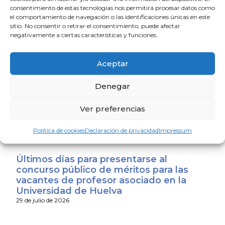
consentimiento de estas tecnologías nos permitirá procesar datos como
El CACM respalda el acuerdo entre la
el comportamiento de navegación o las identificaciones únicas en este
Junta y el Sindicato Médico Andaluz y
sitio. No consentir o retirar el consentimiento, puede afectar
exige que se convierta en mejoras reales
negativamente a ciertas características y funciones.
para los médicos
31 de julio de 2026
Aceptar
El Consejo Andaluz de Colegios de
Denegar
Médicos expresa su apoyo a los
profesionales sanitarios de Ceuta y
Ver preferencias
Melilla
31 de julio de 2026
Política de cookies
Declaración de privacidad
Impressum
Últimos días para presentarse al
concurso público de méritos para las
vacantes de profesor asociado en la
Universidad de Huelva
29 de julio de 2026