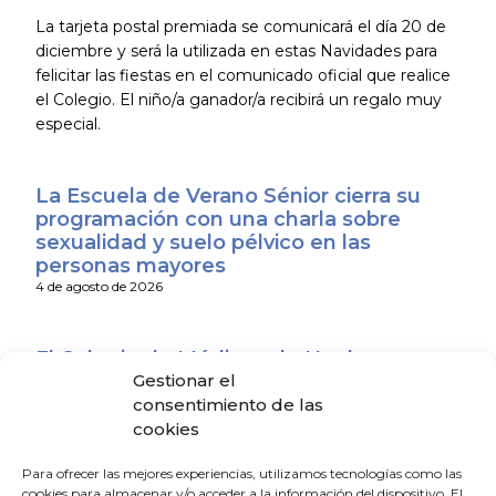
La tarjeta postal premiada se comunicará el día 20 de
diciembre y será la utilizada en estas Navidades para
felicitar las fiestas en el comunicado oficial que realice
el Colegio. El niño/a ganador/a recibirá un regalo muy
especial.
La Escuela de Verano Sénior cierra su
programación con una charla sobre
sexualidad y suelo pélvico en las
personas mayores
4 de agosto de 2026
El Colegio de Médicos de Huelva y
Gestionar el
Fundación Madre Coraje unen fuerzas
para promover una sociedad más
consentimiento de las
saludable y sostenible
cookies
4 de agosto de 2026
Para ofrecer las mejores experiencias, utilizamos tecnologías como las
cookies para almacenar y/o acceder a la información del dispositivo. El