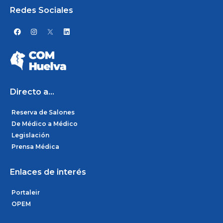
Redes Sociales
F
I
L
a
n
i
c
s
n
e
t
k
b
a
e
o
g
d
o
r
i
k
a
n
m
Directo a...
Reserva de Salones
De Médico a Médico
Legislación
Prensa Médica
Enlaces de interés
Portaleir
OPEM