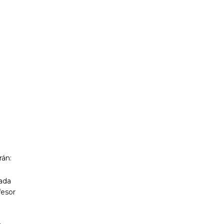
rán:
ada
fesor