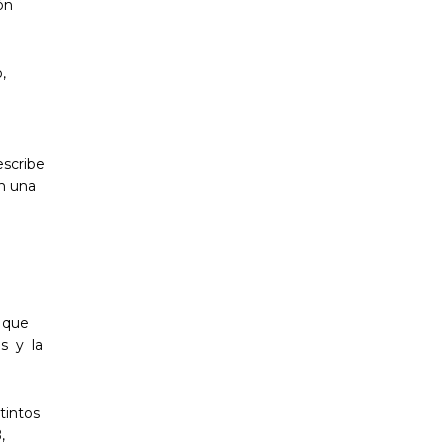
ón
,
scribe
on una
, que
s y la
tintos
,