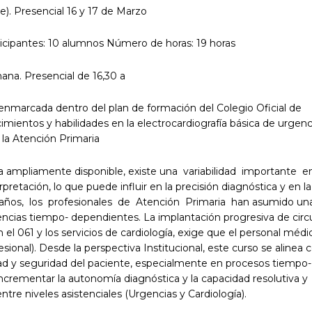
ne). Presencial 16 y 17 de Marzo
icipantes: 10 alumnos Número de horas: 19 horas
ana. Presencial de 16,30 a
 enmarcada dentro del plan de formación del Colegio Oficial de
ientos y habilidades en la electrocardiografía básica de urgenc
la Atención Primaria
 ampliamente disponible, existe una variabilidad importante e
etación, lo que puede influir en la precisión diagnóstica y en la
 años, los profesionales de Atención Primaria han asumido un
encias tiempo- dependientes. La implantación progresiva de circ
 el 061 y los servicios de cardiología, exige que el personal médi
onal). Desde la perspectiva Institucional, este curso se alinea c
idad y seguridad del paciente, especialmente en procesos tiempo-
. Incrementar la autonomía diagnóstica y la capacidad resolutiva y
ntre niveles asistenciales (Urgencias y Cardiología).