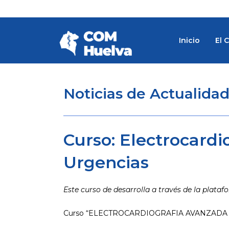
Ir
al
contenido
Inicio
El 
Noticias de Actualida
Curso: Electrocardi
Urgencias
Este curso de desarrolla a través de la plataf
Curso “ELECTROCARDIOGRAFIA AVANZADA 