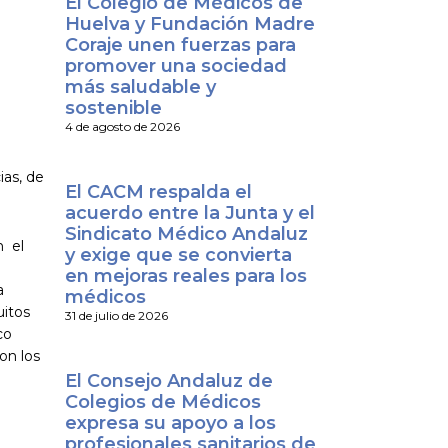
El Colegio de Médicos de
Huelva y Fundación Madre
Coraje unen fuerzas para
promover una sociedad
más saludable y
sostenible
4 de agosto de 2026
ias, de
El CACM respalda el
acuerdo entre la Junta y el
Sindicato Médico Andaluz
n el
y exige que se convierta
en mejoras reales para los
a
médicos
uitos
31 de julio de 2026
co
on los
El Consejo Andaluz de
Colegios de Médicos
expresa su apoyo a los
profesionales sanitarios de