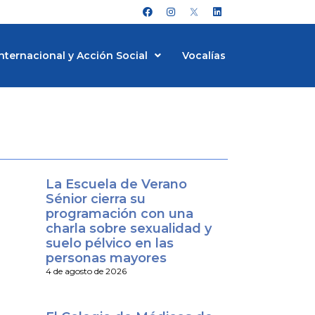
F
I
L
a
n
i
c
s
n
e
t
k
b
a
e
nternacional y Acción Social
Vocalías
o
g
d
o
r
i
k
a
n
m
La Escuela de Verano
Sénior cierra su
programación con una
charla sobre sexualidad y
suelo pélvico en las
personas mayores
4 de agosto de 2026