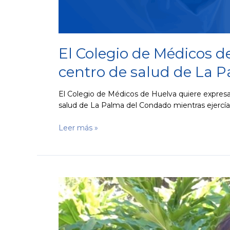
El Colegio de Médicos d
centro de salud de La 
El Colegio de Médicos de Huelva quiere expresar
salud de La Palma del Condado mientras ejercía s
Leer más »
Consejos
sobre
el
calor
del