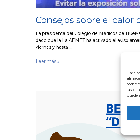
Consejos sobre el calor 
La presidenta del Colegio de Médicos de Huelva,
dado que la La AEMET ha activado el aviso amari
viernes y hasta …
Leer más »
Para of
almacen
tecnolo
las ide
La
puede a
Fundación
Atlantic
Copper
y
el
Colegio