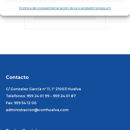
CATEGORÍA
Política de cookies
Declaración de privacidad
Impressum
Eventos
Contacto
C/ Gonzalez García nº 11, 1º 21003 Huelva
Telefonos: 959 24 01 99 – 959 24 01 87
Fax: 959 54 12 00
administracion@comhuelva.com