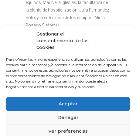
equipos, Mar Neila Iglesias; la facultativa de
la planta de hospitalización, Julia Fernández
Soto; y la enfermera de los equipos, Alicia
Rosado Suárez ().
Gestionar el
El acto tendrá lugar el próximo día 5 de junio
consentimiento de las
a las 17:00h.
cookies
Para ofrecer las mejores experiencias, utilizamos tecnologías como las
cookies para almacenar y/o acceder a la información del dispositivo. El
consentimiento de estas tecnologías nos permitirá procesar datos como
el comportamiento de navegación o las identificaciones únicas en este
sitio. No consentir o retirar el consentimiento, puede afectar
FECHA
negativamente a ciertas características y funciones.
Jun 05 2024
Eventos pasados
Aceptar
HORA
Denegar
17:00 - 19:00
Ver preferencias