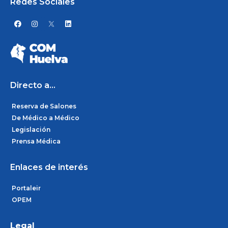
Redes Sociales
F
I
L
a
n
i
c
s
n
e
t
k
b
a
e
o
g
d
o
r
i
k
a
n
m
Directo a...
Reserva de Salones
De Médico a Médico
Legislación
Prensa Médica
Enlaces de interés
Portaleir
OPEM
Legal