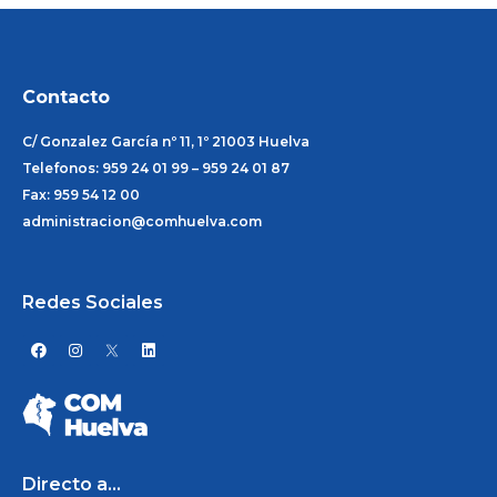
Contacto
C/ Gonzalez García nº 11, 1º 21003 Huelva
Telefonos: 959 24 01 99 – 959 24 01 87
Fax: 959 54 12 00
administracion@comhuelva.com
Redes Sociales
F
I
L
a
n
i
c
s
n
e
t
k
b
a
e
o
g
d
o
r
i
k
a
n
m
Directo a...