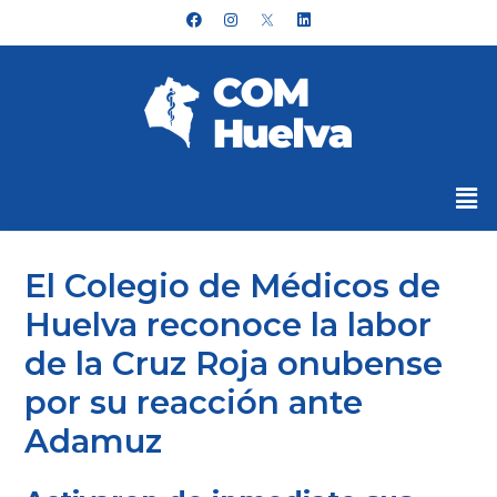
Ir
Navegación
F
I
L
a
n
i
al
de
c
s
n
e
t
k
contenido
entradas
b
a
e
o
g
d
o
r
i
k
a
n
m
Me
El Colegio de Médicos de
Huelva reconoce la labor
de la Cruz Roja onubense
por su reacción ante
Adamuz