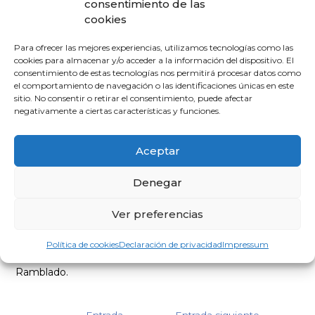
consentimiento de las
circunstancias marcadas por la incertidumbre, el dolor y la
cookies
necesidad de información. Su trabajo permitió ofrecer
apoyo humano y profesional a decenas de personas que
Para ofrecer las mejores experiencias, utilizamos tecnologías como las
atravesaban uno de los momentos más duros de sus
cookies para almacenar y/o acceder a la información del dispositivo. El
vidas.
consentimiento de estas tecnologías nos permitirá procesar datos como
el comportamiento de navegación o las identificaciones únicas en este
sitio. No consentir o retirar el consentimiento, puede afectar
Desde el Colegio de Médicos se destaca que la
negativamente a ciertas características y funciones.
colaboración entre profesionales sanitarios, psicólogos,
técnicos de emergencias y voluntarios constituye un
ejemplo de compromiso con la sociedad y de
Aceptar
coordinación al servicio de la ciudadanía.
Denegar
Con este reconocimiento, “el Colegio de Médicos de
Huelva expresa su gratitud a toda la familia de Cruz Roja
Ver preferencias
por una actuación ejemplar que refleja los valores de
solidaridad, cercanía y servicio público que caracterizan a
Política de cookies
Declaración de privacidad
Impressum
la organización y a los onubenses”, ha asegurado
Ramblado.
←
Entrada
Entrada siguiente