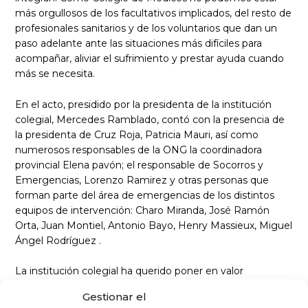
más orgullosos de los facultativos implicados, del resto de
profesionales sanitarios y de los voluntarios que dan un
paso adelante ante las situaciones más difíciles para
acompañar, aliviar el sufrimiento y prestar ayuda cuando
más se necesita.
En el acto, presidido por la presidenta de la institución
colegial, Mercedes Ramblado, contó con la presencia de
la presidenta de Cruz Roja, Patricia Mauri, así como
numerosos responsables de la ONG la coordinadora
provincial Elena pavón; el responsable de Socorros y
Emergencias, Lorenzo Ramirez y otras personas que
forman parte del área de emergencias de los distintos
equipos de intervención: Charo Miranda, José Ramón
Orta, Juan Montiel, Antonio Bayo, Henry Massieux, Miguel
Ángel Rodríguez .
La institución colegial ha querido poner en valor
especialmente la rapidez con la que se organizó el
Gestionar el
dispositivo de atención psicosocial, fundamental en unas