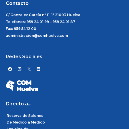
Contacto
C/ Gonzalez García nº 11, 1º 21003 Huelva
Telefonos: 959 24 01 99 – 959 24 01 87
Fax: 959 54 12 00
administracion@comhuelva.com
Redes Sociales
F
I
L
a
n
i
c
s
n
e
t
k
b
a
e
o
g
d
o
r
i
k
a
n
m
Directo a...
Reserva de Salones
De Médico a Médico
Legislación