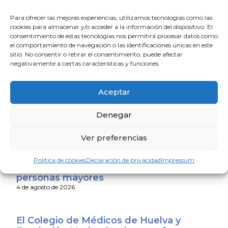
coherente y basada en el conocimiento científico.
Para ofrecer las mejores experiencias, utilizamos tecnologías como las
Politizar la salud pública sólo debilita la confianza de los
cookies para almacenar y/o acceder a la información del dispositivo. El
ciudadanos y dificulta el trabajo de quienes están
consentimiento de estas tecnologías nos permitirá procesar datos como
llamados a protegerla.
el comportamiento de navegación o las identificaciones únicas en este
sitio. No consentir o retirar el consentimiento, puede afectar
negativamente a ciertas características y funciones.
Hoy más que nunca debemos actuar con sentido
común, apoyar a nuestros profesionales sanitarios y
reforzar la confianza en las instituciones y en la
Aceptar
evidencia científica. Esa es la mejor garantía de
tranquilidad para la sociedad.
Denegar
Ver preferencias
La Escuela de Verano Sénior cierra su
programación con una charla sobre
Política de cookies
Declaración de privacidad
Impressum
sexualidad y suelo pélvico en las
personas mayores
4 de agosto de 2026
El Colegio de Médicos de Huelva y