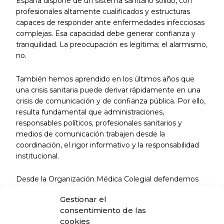
España dispone de un sistema sanitario sólido, con
profesionales altamente cualificados y estructuras
capaces de responder ante enfermedades infecciosas
complejas. Esa capacidad debe generar confianza y
tranquilidad. La preocupación es legítima; el alarmismo,
no.
También hemos aprendido en los últimos años que
una crisis sanitaria puede derivar rápidamente en una
crisis de comunicación y de confianza pública. Por ello,
resulta fundamental que administraciones,
responsables políticos, profesionales sanitarios y
medios de comunicación trabajen desde la
coordinación, el rigor informativo y la responsabilidad
institucional.
Desde la Organización Médica Colegial defendemos
que la mejor respuesta ante cualquier alerta sanitaria
Gestionar el
sigue siendo la misma: ciencia, transparencia,
consentimiento de las
prudencia y cooperación. La confianza de los
cookies
ciudadanos se protege ofreciendo información veraz,