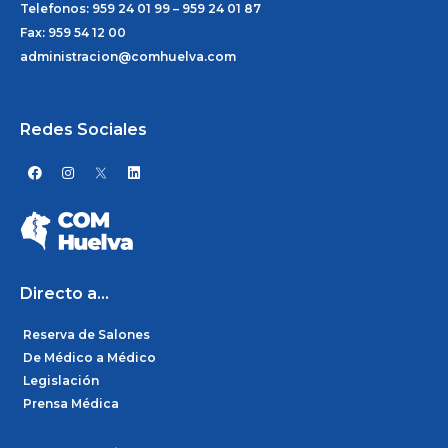
Telefonos: 959 24 01 99 – 959 24 01 87
Fax: 959 54 12 00
administracion@comhuelva.com
Redes Sociales
F
I
L
a
n
i
c
s
n
e
t
k
b
a
e
o
g
d
o
r
i
k
a
n
m
Directo a...
Reserva de Salones
De Médico a Médico
Legislación
Prensa Médica