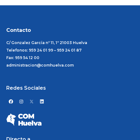
Contacto
C/ Gonzalez García nº 11, 1º 21003 Huelva
Telefonos: 959 24 01 99 – 959 24 01 87
Fax: 959 54 12 00
administracion@comhuelva.com
Redes Sociales
F
I
L
a
n
i
c
s
n
e
t
k
b
a
e
o
g
d
o
r
i
k
a
n
m
Directo a...