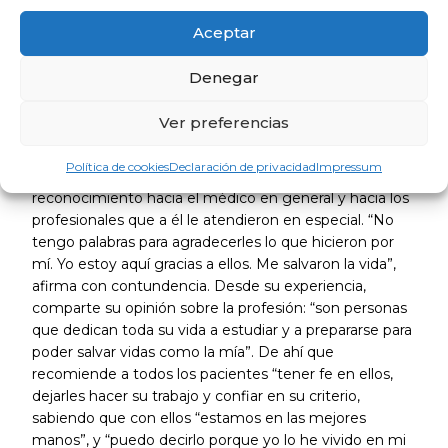
episodio del que apenas tiene conciencia directa de los
Aceptar
primeros momentos. Sí sabe que tuvo una gran
repercusión en medios a nivel nacional.
Denegar
“Sé que en todo ese tiempo los médicos hicieron un
Ver preferencias
enorme trabajo, gracias al cual he podido recuperar mi
vida, disfrutar de mi profesión y disfrutar en suma de
Política de cookies
Declaración de privacidad
Impressum
una vida completamente normal”. De ahí, su
reconocimiento hacia el médico en general y hacia los
profesionales que a él le atendieron en especial. “No
tengo palabras para agradecerles lo que hicieron por
mí. Yo estoy aquí gracias a ellos. Me salvaron la vida”,
afirma con contundencia. Desde su experiencia,
comparte su opinión sobre la profesión: “son personas
que dedican toda su vida a estudiar y a prepararse para
poder salvar vidas como la mía”. De ahí que
recomiende a todos los pacientes “tener fe en ellos,
dejarles hacer su trabajo y confiar en su criterio,
sabiendo que con ellos “estamos en las mejores
manos”, y “puedo decirlo porque yo lo he vivido en mi