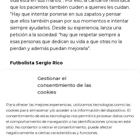
vida está en sus manos”. Por ello, la cantante reivindica
que los pacientes también cuiden a quienes les cuidan.
“Hay que intentar ponerse en sus zapatos y pensar
que ellos también pasan por sus momentos e intentar
siempre ayudarlos. Desde su experiencia, lanza una
petición a la sociedad: “hay que respetar siempre a
esas personas que dedican su vida a que otras no la
pierdan y además puedan mejorarla”.
Futbolista Sergio Rico
Completa la campaña el futbolista Sergio Rico, que en
Gestionar el
2023 sufrió un grave accidente ecuestre que le
consentimiento de las
provocó un traumatismo craneoencefálico severo y le
cookies
mantuvo durante semanas en estado crítico en la UCI.
Para ofrecer las mejores experiencias, utilizamos tecnologías como las
Su evolución y posterior recuperación evidencian la
cookies para almacenar y/o acceder a la información del dispositivo. El
complejidad de la atención sanitaria en situaciones
consentimiento de estas tecnologías nos permitirá procesar datos como
extremas y el papel fundamental de los equipos
el comportamiento de navegación o las identificaciones únicas en este
médicos en la supervivencia y rehabilitación de los
sitio. No consentir o retirar el consentimiento, puede afectar
pacientes. “Estuve un mes en coma y tres meses en el
negativamente a ciertas características y funciones.
hospital. Yo no sentía nada”, recuerda sobre un