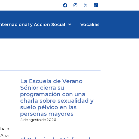
F
I
L
a
n
i
c
s
n
e
t
k
b
a
e
nternacional y Acción Social
Vocalías
o
g
d
o
r
i
k
a
n
m
La Escuela de Verano
Sénior cierra su
programación con una
charla sobre sexualidad y
suelo pélvico en las
personas mayores
4 de agosto de 2026
abajo
 Ana