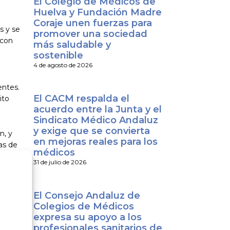
El Colegio de Médicos de
Huelva y Fundación Madre
Coraje unen fuerzas para
s y se
promover una sociedad
 con
más saludable y
sostenible
4 de agosto de 2026
entes.
El CACM respalda el
ito
acuerdo entre la Junta y el
Sindicato Médico Andaluz
y exige que se convierta
n, y
en mejoras reales para los
as de
médicos
31 de julio de 2026
El Consejo Andaluz de
Colegios de Médicos
expresa su apoyo a los
profesionales sanitarios de