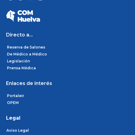
a
n
i
c
s
n
e
t
k
b
a
e
o
g
d
o
r
i
k
a
n
m
Directo a...
Reserva de Salones
De Médico a Médico
Legislación
Prensa Médica
Enlaces de interés
Portaleir
OPEM
Legal
Aviso Legal