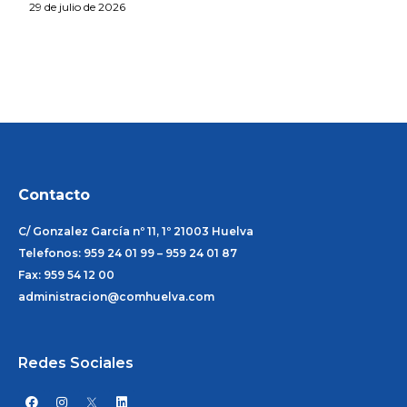
29 de julio de 2026
Contacto
C/ Gonzalez García nº 11, 1º 21003 Huelva
Telefonos: 959 24 01 99 – 959 24 01 87
Fax: 959 54 12 00
administracion@comhuelva.com
Redes Sociales
F
I
L