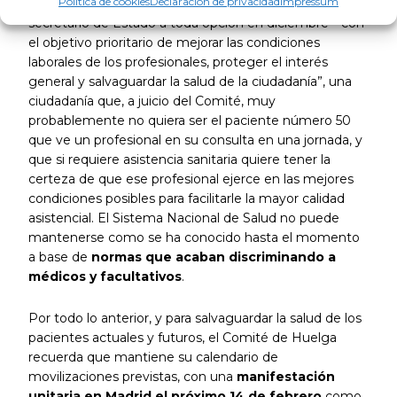
Política de cookies
Declaración de privacidad
Impressum
voluntad de “continuar el diálogo” -pese al portazo del
secretario de Estado a toda opción en diciembre- “con
el objetivo prioritario de mejorar las condiciones
laborales de los profesionales, proteger el interés
general y salvaguardar la salud de la ciudadanía”, una
ciudadanía que, a juicio del Comité, muy
probablemente no quiera ser el paciente número 50
que ve un profesional en su consulta en una jornada, y
que si requiere asistencia sanitaria quiere tener la
certeza de que ese profesional ejerce en las mejores
condiciones posibles para facilitarle la mayor calidad
asistencial. El Sistema Nacional de Salud no puede
mantenerse como se ha conocido hasta el momento
a base de
normas que acaban discriminando a
médicos y facultativos
.
Por todo lo anterior, y para salvaguardar la salud de los
pacientes actuales y futuros, el Comité de Huelga
recuerda que mantiene su calendario de
movilizaciones previstas, con una
manifestación
unitaria en Madrid el próximo 14 de febrero
como