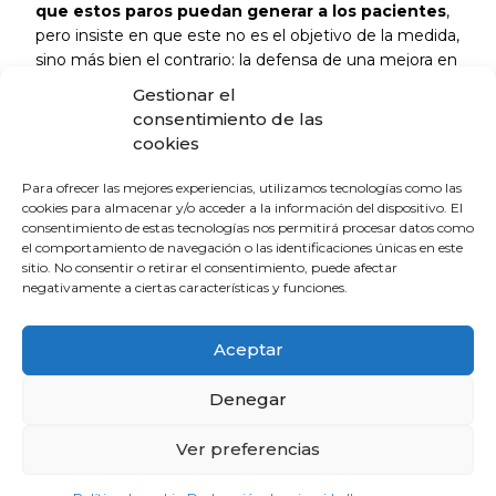
que estos paros puedan generar a los pacientes
,
pero insiste en que este no es el objetivo de la medida,
sino más bien el contrario: la defensa de una mejora en
las condiciones laborales de los profesionales que les
Gestionar el
permitan
ejercer facilitando la mejor calidad
consentimiento de las
asistencial a la población
, que es el objetivo último
cookies
de la labor médica y facultativa. Los profesionales
llevan años viendo empeorar su día a día con listas
Para ofrecer las mejores experiencias, utilizamos tecnologías como las
interminables de pacientes por falta de recursos bien
cookies para almacenar y/o acceder a la información del dispositivo. El
consentimiento de estas tecnologías nos permitirá procesar datos como
dimensionados, con una sobrecarga laboral por
el comportamiento de navegación o las identificaciones únicas en este
jornadas de 24 horas que impiden la conciliación y que
sitio. No consentir o retirar el consentimiento, puede afectar
superan por mucho el cómputo total del resto de
negativamente a ciertas características y funciones.
categorías sanitarias, con pérdidas retributivas y con
trabas al libre ejercicio, lo que está provocando que
Aceptar
muchos
decidan abandonar el Sistema Nacional
de Salud
, y los actores implicados no están
Denegar
atendiendo a las demandas del colectivo para atajar el
problema.
Ver preferencias
La ministra de Sanidad cierra su misiva con su firme