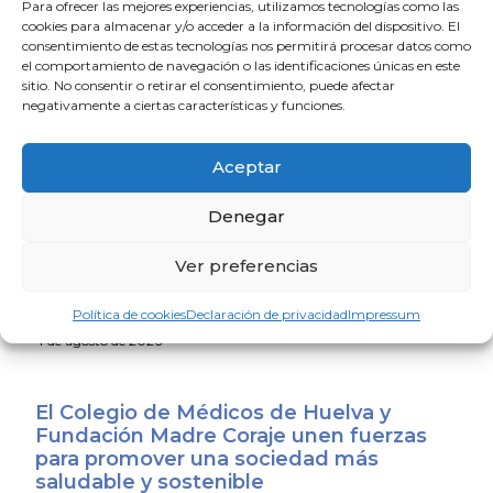
que refuerza el compromiso de la profesión médica
Para ofrecer las mejores experiencias, utilizamos tecnologías como las
con la calidad asistencial, la seguridad del paciente y la
cookies para almacenar y/o acceder a la información del dispositivo. El
consentimiento de estas tecnologías nos permitirá procesar datos como
mejora continua del sistema sanitario andaluz.
el comportamiento de navegación o las identificaciones únicas en este
sitio. No consentir o retirar el consentimiento, puede afectar
negativamente a ciertas características y funciones.
Aceptar
Denegar
La Escuela de Verano Sénior cierra su
Ver preferencias
programación con una charla sobre
sexualidad y suelo pélvico en las
Política de cookies
Declaración de privacidad
Impressum
personas mayores
4 de agosto de 2026
El Colegio de Médicos de Huelva y
Fundación Madre Coraje unen fuerzas
para promover una sociedad más
saludable y sostenible