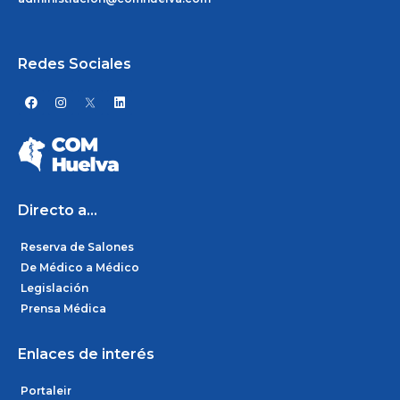
Redes Sociales
F
I
L
a
n
i
c
s
n
e
t
k
b
a
e
o
g
d
o
r
i
k
a
n
m
Directo a...
Reserva de Salones
De Médico a Médico
Legislación
Prensa Médica
Enlaces de interés
Portaleir