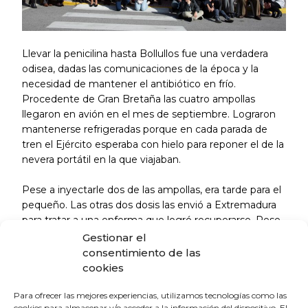
Llevar la penicilina hasta Bollullos fue una verdadera
odisea, dadas las comunicaciones de la época y la
necesidad de mantener el antibiótico en frío.
Procedente de Gran Bretaña las cuatro ampollas
llegaron en avión en el mes de septiembre. Lograron
mantenerse refrigeradas porque en cada parada de
tren el Ejército esperaba con hielo para reponer el de la
nevera portátil en la que viajaban.
Pese a inyectarle dos de las ampollas, era tarde para el
pequeño. Las otras dos dosis las envió a Extremadura
para tratar a una enferma que logró recuperarse. Pese
al drama familiar, usó toda la documentación médica
Gestionar el
sobre la enfermedad de su hijo y sería uno de los
consentimiento de las
primeros médicos españoles en escribir un artículo
cookies
científico sobre el uso de la penicilina, en concreto
sobre la endocarditis bacteriana, contribuyendo al
Para ofrecer las mejores experiencias, utilizamos tecnologías como las
cookies para almacenar y/o acceder a la información del dispositivo. El