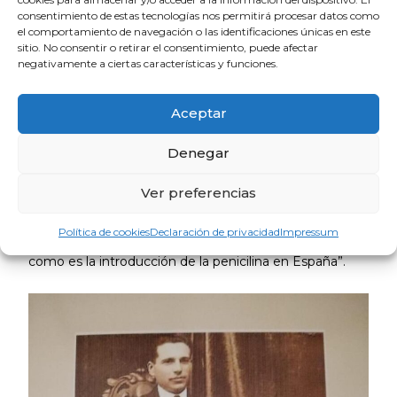
avance científico.
consentimiento de estas tecnologías nos permitirá procesar datos como
el comportamiento de navegación o las identificaciones únicas en este
El alcalde bollullero, Rubén Rodríguez, la presidenta del
sitio. No consentir o retirar el consentimiento, puede afectar
negativamente a ciertas características y funciones.
Colegio de Médicos de Huelva, Mercedes Ramblado,
han intervenido en el acto.
Aceptar
Rubén Rodríguez ha señalado el orgullo que supone
para la localidad haber contado con un médico de la
Denegar
talla de Hinojosa, que destacó tanto en lo científico
como en lo humano, y la necesidad de recuperar
Ver preferencias
“figuras ilustres que son desconocidas para la mayoría.
Hoy se hace justicia a este médico, a la labor de
Política de cookies
Declaración de privacidad
Impressum
excelencia que realizó y su papel en un hito histórico
como es la introducción de la penicilina en España”.