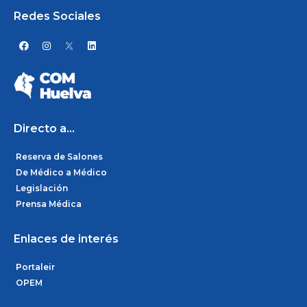
Redes Sociales
F
I
L
a
n
i
c
s
n
e
t
k
b
a
e
o
g
d
o
r
i
k
a
n
m
Directo a...
Reserva de Salones
De Médico a Médico
Legislación
Prensa Médica
Enlaces de interés
Portaleir
OPEM