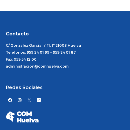
Contacto
C/ Gonzalez García nº 11, 1º 21003 Huelva
Telefonos: 959 24 01 99 – 959 24 01 87
Fax: 959 54 12 00
administracion@comhuelva.com
Redes Sociales
F
I
L
a
n
i
c
s
n
e
t
k
b
a
e
o
g
d
o
r
i
k
a
n