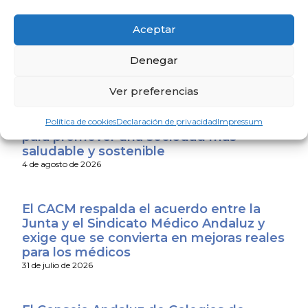
La Escuela de Verano Sénior cierra su
programación con una charla sobre
Aceptar
sexualidad y suelo pélvico en las
personas mayores
Denegar
4 de agosto de 2026
Ver preferencias
El Colegio de Médicos de Huelva y
Fundación Madre Coraje unen fuerzas
Política de cookies
Declaración de privacidad
Impressum
para promover una sociedad más
saludable y sostenible
4 de agosto de 2026
El CACM respalda el acuerdo entre la
Junta y el Sindicato Médico Andaluz y
exige que se convierta en mejoras reales
para los médicos
31 de julio de 2026