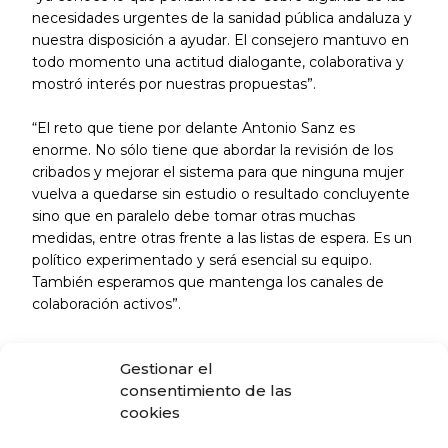
necesidades urgentes de la sanidad pública andaluza y
nuestra disposición a ayudar. El consejero mantuvo en
todo momento una actitud dialogante, colaborativa y
mostró interés por nuestras propuestas”.
“El reto que tiene por delante Antonio Sanz es
enorme. No sólo tiene que abordar la revisión de los
cribados y mejorar el sistema para que ninguna mujer
vuelva a quedarse sin estudio o resultado concluyente
sino que en paralelo debe tomar otras muchas
medidas, entre otras frente a las listas de espera. Es un
político experimentado y será esencial su equipo.
También esperamos que mantenga los canales de
colaboración activos”.
Durante la reunión del CACM los colegios de médicos
Gestionar el
pidieron entre otras cosas que refuerce la coordinación
consentimiento de las
entre hospitales y centros de salud, que se garantice la
cookies
eficiencia en el uso de todos los recursos, una
digitalización eficiente y solventar la falta de médicos.