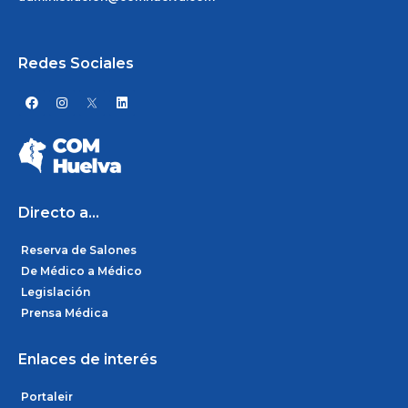
Redes Sociales
F
I
L
a
n
i
c
s
n
e
t
k
b
a
e
o
g
d
o
r
i
k
a
n
m
Directo a...
Reserva de Salones
De Médico a Médico
Legislación
Prensa Médica
Enlaces de interés
Portaleir