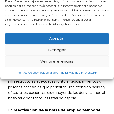
Para ofrecer las mejores experiencias, utilizamos tecnologías como las
cookies para almacenar y/o acceder a la información del dispositivo. El
Respecto a este último punto es necesario
retener el
consentimiento de estas tecnologías nos permitirá procesar datos como
talento tanto de los médicos en activo como de
el comportamiento de navegación o las identificaciones únicas en este
sitio. No consentir o retirar el consentimiento, puede afectar
los recién salidos del MIR
, para lo que es
negativamente a ciertas características y funciones.
imprescindible
ofertar contratos estables y dignos
,
la actualización de las plantillas para adecuarlas a las
necesidades asistenciales; la eliminación de burocracia
Aceptar
innecesaria y
garantía de cobertura y sustitución
de ausencias (bajas y vacaciones)
para el correcto
Denegar
funcionamiento de los servicios.
Ver preferencias
El refuerzo de la Atención Primaria, es fundamental ya
que bien dotada soluciona el 90 por ciento de los
Política de cookies
Declaración de privacidad
Impressum
problemas de los pacientes para ello son necesarias
infraestructuras adecuadas junto a ,equipamientos y
pruebas accesibles que permitan una atención rápida y
eficaz a los pacientes disminuyendo las derivaciones al
hospital y por tanto las listas de espera.
La
reactivación de la bolsa de empleo temporal