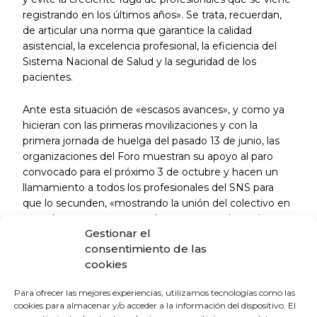
registrando en los últimos años». Se trata, recuerdan,
de articular una norma que garantice la calidad
asistencial, la excelencia profesional, la eficiencia del
Sistema Nacional de Salud y la seguridad de los
pacientes.
Ante esta situación de «escasos avances», y como ya
hicieran con las primeras movilizaciones y con la
primera jornada de huelga del pasado 13 de junio, las
organizaciones del Foro muestran su apoyo al paro
convocado para el próximo 3 de octubre y hacen un
llamamiento a todos los profesionales del SNS para
que lo secunden, «mostrando la unión del colectivo en
su rechazo a un proyecto de norma que sigue sin
Gestionar el
establecer las mejoras en las condiciones laborales que
consentimiento de las
reclaman», añaden.
cookies
El Foro de la Profesión Médica está conformado por:
Para ofrecer las mejores experiencias, utilizamos tecnologías como las
Consejo General de Colegios Oficiales de Médicos –
cookies para almacenar y/o acceder a la información del dispositivo. El
CGCOM, Federación de Asociaciones Científico