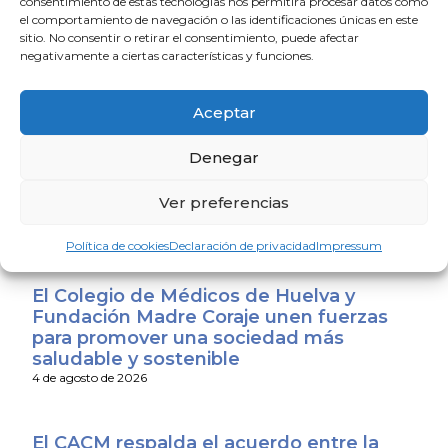
consentimiento de estas tecnologías nos permitirá procesar datos como
Médicas de España – FACME, Confederación Española
el comportamiento de navegación o las identificaciones únicas en este
sitio. No consentir o retirar el consentimiento, puede afectar
de Sindicatos Médicos – CESM, Conferencia Nacional
negativamente a ciertas características y funciones.
de Decanos de Facultades de Medicina – CNDFM y
Consejo Estatal de Estudiantes de Medicina – CEEM).
Aceptar
La Escuela de Verano Sénior cierra su
Denegar
programación con una charla sobre
sexualidad y suelo pélvico en las
Ver preferencias
personas mayores
4 de agosto de 2026
Política de cookies
Declaración de privacidad
Impressum
El Colegio de Médicos de Huelva y
Fundación Madre Coraje unen fuerzas
para promover una sociedad más
saludable y sostenible
4 de agosto de 2026
El CACM respalda el acuerdo entre la