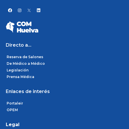
F
I
L
a
n
i
c
s
n
e
t
k
b
a
e
o
g
d
o
r
i
k
a
n
m
Directo a...
Reserva de Salones
De Médico a Médico
Legislación
Prensa Médica
Enlaces de interés
Portaleir
OPEM
Legal