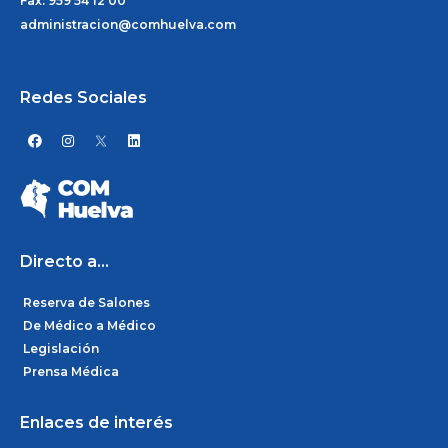
Fax: 959 54 12 00
administracion@comhuelva.com
Redes Sociales
F
I
L
a
n
i
c
s
n
e
t
k
b
a
e
o
g
d
o
r
i
k
a
n
m
Directo a...
Reserva de Salones
De Médico a Médico
Legislación
Prensa Médica
Enlaces de interés