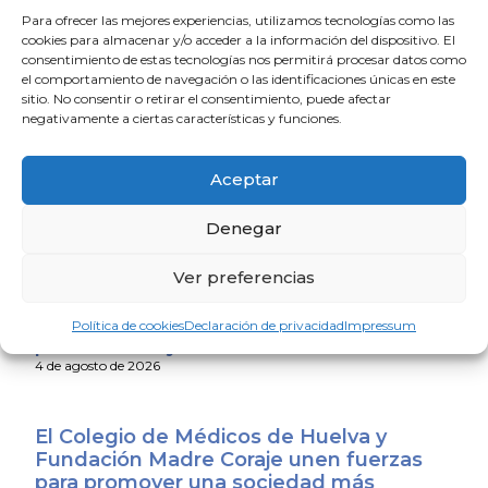
Todas las administraciones deben asumir su
Para ofrecer las mejores experiencias, utilizamos tecnologías como las
responsabilidad a la hora de asegurar una financiación
cookies para almacenar y/o acceder a la información del dispositivo. El
suficiente para la sanidad pública, además de planificar
consentimiento de estas tecnologías nos permitirá procesar datos como
el comportamiento de navegación o las identificaciones únicas en este
de forma realista y sostenible en el tiempo la asistencia
sitio. No consentir o retirar el consentimiento, puede afectar
a la población.
negativamente a ciertas características y funciones.
Desde el Colegio de Médicos continuamos con la
Aceptar
mano tendida a las administraciones para afrontar y dar
soluciones a esta situación.
Denegar
La Escuela de Verano Sénior cierra su
Ver preferencias
programación con una charla sobre
sexualidad y suelo pélvico en las
Política de cookies
Declaración de privacidad
Impressum
personas mayores
4 de agosto de 2026
El Colegio de Médicos de Huelva y
Fundación Madre Coraje unen fuerzas
para promover una sociedad más