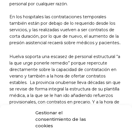
personal por cualquier razón.
En los hospitales las contrataciones temporales
también están por debajo de lo requerido desde los
servicios, y las realizadas vuelven a ser contratos de
corta duración, por lo que de nuevo, el aumento de la
presión asistencial recaerá sobre médicos y pacientes..
Huelva soporta una escasez de personal estructural “a
la que urge ponerle remedio” porque repercute
directamente sobre la capacidad de contratación en
verano y también a la hora de ofertar contratos
estables. La provincia onubense lleva décadas sin que
se revise de forma integral la estructura de su plantilla
médica, a la que se le han ido añadiendo refuerzos
provisionales, con contratos en precario. Y a la hora de
planificar las sustituciones de verano esta se hace
Gestionar el
sobre la plantilla estructural, por lo que es imperativo
consentimiento de las
revisarla ya para adecuarla a la realidad asistencial.
cookies