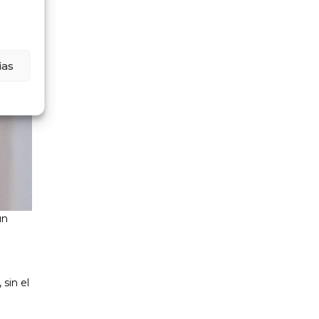
ias
un
sin el