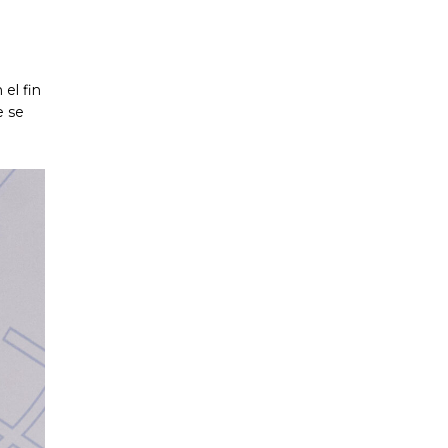
el fin
e se