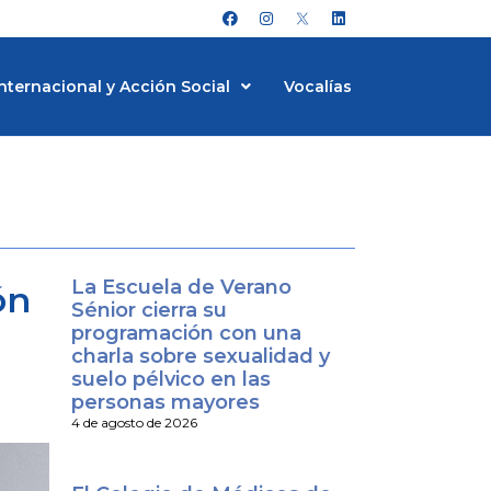
F
I
L
a
n
i
c
s
n
e
t
k
b
a
e
nternacional y Acción Social
Vocalías
o
g
d
o
r
i
k
a
n
m
La Escuela de Verano
ón
Sénior cierra su
programación con una
charla sobre sexualidad y
suelo pélvico en las
personas mayores
4 de agosto de 2026