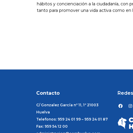
hábitos y concienciación a la ciudadanía, con pr
tanto para promover una vida activa como en la
Contacto
Redes
F
I
C/ Gonzalez García nº 11, 1º 21003
a
n
c
s
Huelva
e
t
Telefonos: 959 24 01 99 – 959 24 01 87
b
a
o
g
Fax: 959 54 12 00
o
r
k
a