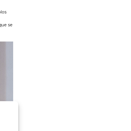
blos
 que se