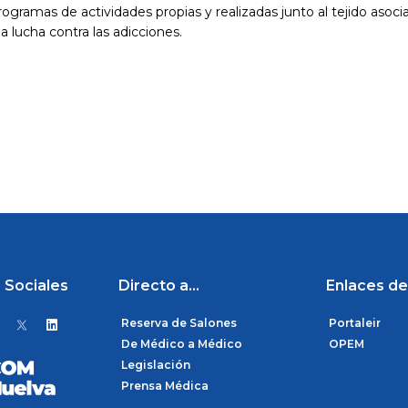
ogramas de actividades propias y realizadas junto al tejido asocia
 lucha contra las adicciones.
 Sociales
Directo a...
Enlaces de
L
Reserva de Salones
Portaleir
i
n
De Médico a Médico
OPEM
k
Legislación
e
d
Prensa Médica
i
n