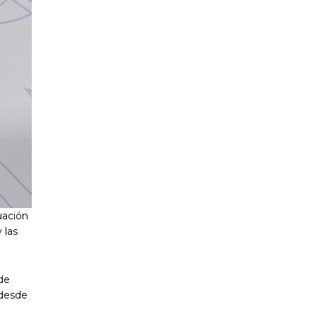
uación
 las
 de
 desde