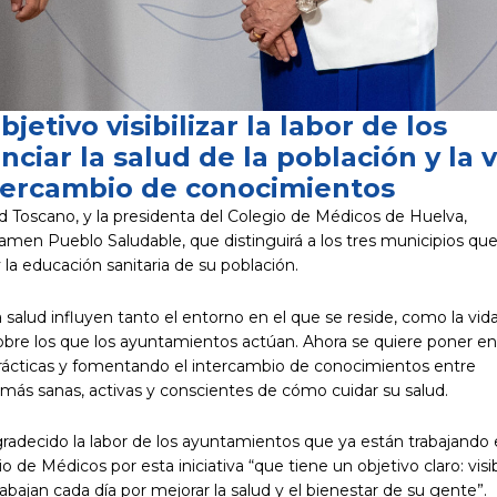
jetivo visibilizar la labor de los
iar la salud de la población y la 
ntercambio de conocimientos
d Toscano, y la presidenta del Colegio de Médicos de Huelva,
men Pueblo Saludable, que distinguirá a los tres municipios qu
la educación sanitaria de su población.
salud influyen tanto el entorno en el que se reside, como la vid
 sobre los que los ayuntamientos actúan. Ahora se quiere poner en
 prácticas y fomentando el intercambio de conocimientos entre
 más sanas, activas y conscientes de cómo cuidar su salud.
gradecido la labor de los ayuntamientos que ya están trabajando
 de Médicos por esta iniciativa “que tiene un objetivo claro: visib
abajan cada día por mejorar la salud y el bienestar de su gente”.