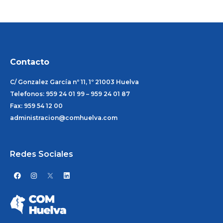
Contacto
C/ Gonzalez García nº 11, 1º 21003 Huelva
Telefonos: 959 24 01 99 – 959 24 01 87
Fax: 959 54 12 00
administracion@comhuelva.com
Redes Sociales
F
I
L
a
n
i
c
s
n
e
t
k
b
a
e
o
g
d
o
r
i
k
a
n