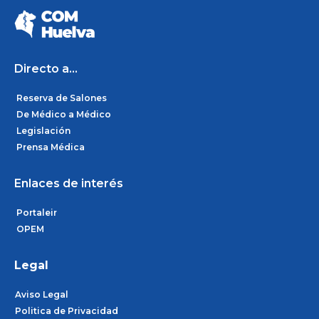
e
t
k
b
a
e
o
g
d
o
r
i
k
a
n
m
Directo a...
Reserva de Salones
De Médico a Médico
Legislación
Prensa Médica
Enlaces de interés
Portaleir
OPEM
Legal
Aviso Legal
Politica de Privacidad