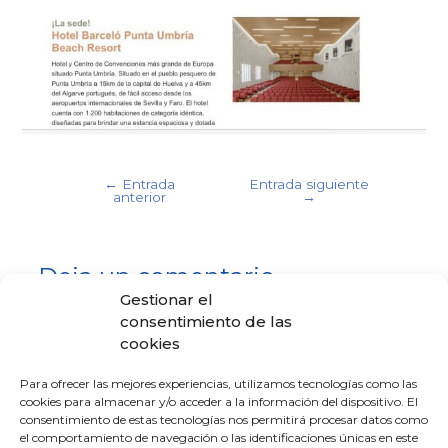
←
Entrada
Entrada siguiente
anterior
→
Deja un comentario
Gestionar el
Tu dirección de correo electrónico no será publicada.
consentimiento de las
Los campos obligatorios están marcados con
*
cookies
Escribe
Para ofrecer las mejores experiencias, utilizamos tecnologías como las
aquí...
cookies para almacenar y/o acceder a la información del dispositivo. El
consentimiento de estas tecnologías nos permitirá procesar datos como
el comportamiento de navegación o las identificaciones únicas en este