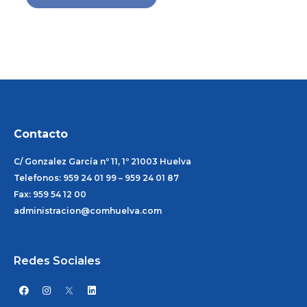
Contacto
C/ Gonzalez García nº 11, 1º 21003 Huelva
Telefonos: 959 24 01 99 – 959 24 01 87
Fax: 959 54 12 00
administracion@comhuelva.com
Redes Sociales
F
I
L
a
n
i
c
s
n