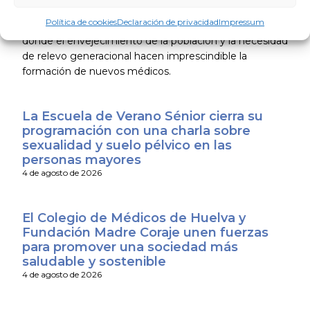
junto con otras medidas a cubrir la demanda de
Política de cookies
Declaración de privacidad
Impressum
profesionales médicos en la región, en un momento
donde el envejecimiento de la población y la necesidad
de relevo generacional hacen imprescindible la
formación de nuevos médicos.
La Escuela de Verano Sénior cierra su
programación con una charla sobre
sexualidad y suelo pélvico en las
personas mayores
4 de agosto de 2026
El Colegio de Médicos de Huelva y
Fundación Madre Coraje unen fuerzas
para promover una sociedad más
saludable y sostenible
4 de agosto de 2026