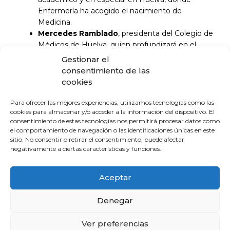
Enfermería ha acogido el nacimiento de
Medicina.
Mercedes Ramblado
, presidenta del Colegio de
Médicos de Huelva, quien profundizará en el
impacto positivo que estos estudios tendrán en
Gestionar el
el tejido sanitario de la provincia y en la cobertura
consentimiento de las
de las necesidades de la población.
cookies
Este acto está organizado por el Colegio Oficial de
Para ofrecer las mejores experiencias, utilizamos tecnologías como las
Médicos de Huelva con la colaboración de
cookies para almacenar y/o acceder a la información del dispositivo. El
consentimiento de estas tecnologías nos permitirá procesar datos como
la
Fundación Caja Rural del Sur
, la
Universidad de
el comportamiento de navegación o las identificaciones únicas en este
Huelva
, y la
Real Academia de Medicina y Cirugía
sitio. No consentir o retirar el consentimiento, puede afectar
de Sevilla
. Estas entidades refuerzan con su apoyo la
negativamente a ciertas características y funciones.
importancia de este tipo de encuentros para el
impulso educativo y social en la provincia.
Aceptar
La reciente puesta en marcha del Grado de Medicina
Denegar
en la UHU supone un hito histórico para la provincia
onubense. Este proyecto no solo aumenta la oferta
Ver preferencias
educativa de la provincia, sino que puede contribuir