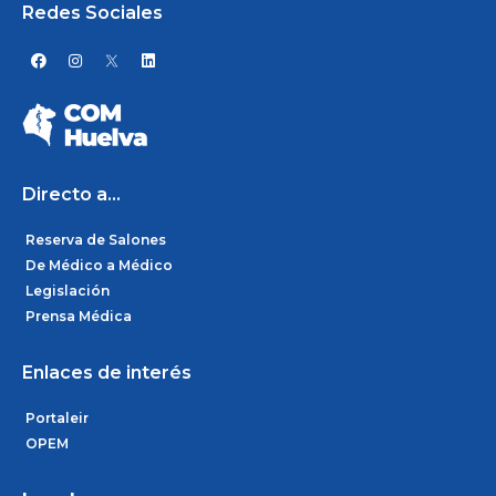
Redes Sociales
F
I
L
a
n
i
c
s
n
e
t
k
b
a
e
o
g
d
o
r
i
k
a
n
m
Directo a...
Reserva de Salones
De Médico a Médico
Legislación
Prensa Médica
Enlaces de interés
Portaleir
OPEM