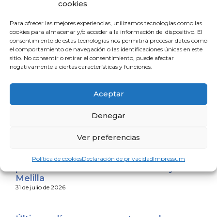
cookies
El Colegio de Médicos de Huelva y
Fundación Madre Coraje unen fuerzas
Para ofrecer las mejores experiencias, utilizamos tecnologías como las
para promover una sociedad más
cookies para almacenar y/o acceder a la información del dispositivo. El
saludable y sostenible
consentimiento de estas tecnologías nos permitirá procesar datos como
4 de agosto de 2026
el comportamiento de navegación o las identificaciones únicas en este
sitio. No consentir o retirar el consentimiento, puede afectar
negativamente a ciertas características y funciones.
El CACM respalda el acuerdo entre la
Junta y el Sindicato Médico Andaluz y
Aceptar
exige que se convierta en mejoras reales
para los médicos
Denegar
31 de julio de 2026
Ver preferencias
El Consejo Andaluz de Colegios de
Médicos expresa su apoyo a los
Política de cookies
Declaración de privacidad
Impressum
profesionales sanitarios de Ceuta y
Melilla
31 de julio de 2026