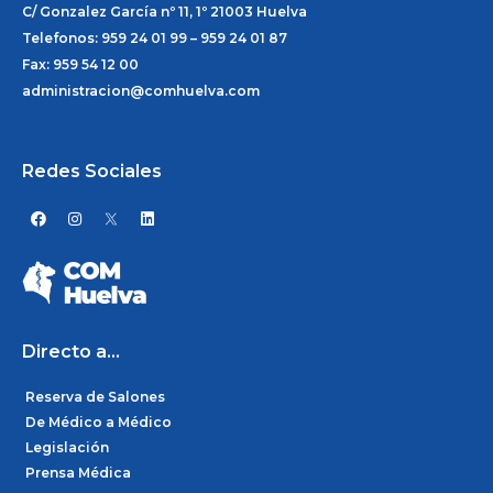
C/ Gonzalez García nº 11, 1º 21003 Huelva
Telefonos: 959 24 01 99 – 959 24 01 87
Fax: 959 54 12 00
administracion@comhuelva.com
Redes Sociales
F
I
L
a
n
i
c
s
n
e
t
k
b
a
e
o
g
d
o
r
i
k
a
n
m
Directo a...
Reserva de Salones
De Médico a Médico
Legislación
Prensa Médica