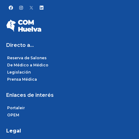
F
I
L
a
n
i
c
s
n
e
t
k
b
a
e
o
g
d
o
r
i
k
a
n
m
Directo a...
Reserva de Salones
De Médico a Médico
Legislación
Prensa Médica
Enlaces de interés
Portaleir
OPEM
Legal