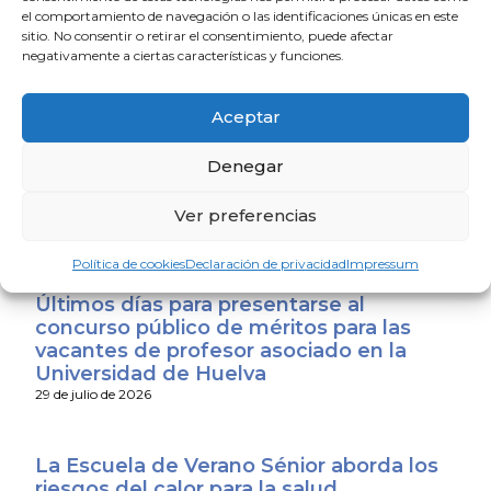
Junta y el Sindicato Médico Andaluz y
el comportamiento de navegación o las identificaciones únicas en este
exige que se convierta en mejoras reales
sitio. No consentir o retirar el consentimiento, puede afectar
para los médicos
negativamente a ciertas características y funciones.
31 de julio de 2026
Aceptar
El Consejo Andaluz de Colegios de
Médicos expresa su apoyo a los
Denegar
profesionales sanitarios de Ceuta y
Melilla
Ver preferencias
31 de julio de 2026
Política de cookies
Declaración de privacidad
Impressum
Últimos días para presentarse al
concurso público de méritos para las
vacantes de profesor asociado en la
Universidad de Huelva
29 de julio de 2026
La Escuela de Verano Sénior aborda los
riesgos del calor para la salud