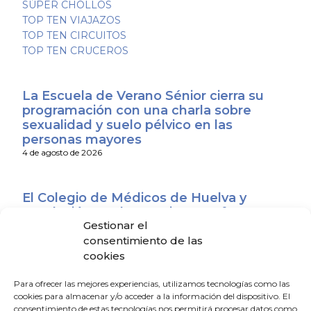
SÚPER CHOLLOS
TOP TEN VIAJAZOS
TOP TEN CIRCUITOS
TOP TEN CRUCEROS
La Escuela de Verano Sénior cierra su
programación con una charla sobre
sexualidad y suelo pélvico en las
personas mayores
4 de agosto de 2026
El Colegio de Médicos de Huelva y
Fundación Madre Coraje unen fuerzas
Gestionar el
para promover una sociedad más
consentimiento de las
saludable y sostenible
cookies
4 de agosto de 2026
Para ofrecer las mejores experiencias, utilizamos tecnologías como las
cookies para almacenar y/o acceder a la información del dispositivo. El
El CACM respalda el acuerdo entre la
consentimiento de estas tecnologías nos permitirá procesar datos como