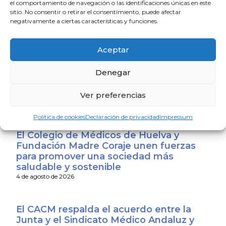
el comportamiento de navegación o las identificaciones únicas en este
sitio. No consentir o retirar el consentimiento, puede afectar
negativamente a ciertas características y funciones.
Aceptar
La Escuela de Verano Sénior cierra su
programación con una charla sobre
Denegar
sexualidad y suelo pélvico en las
personas mayores
Ver preferencias
4 de agosto de 2026
Política de cookies
Declaración de privacidad
Impressum
El Colegio de Médicos de Huelva y
Fundación Madre Coraje unen fuerzas
para promover una sociedad más
saludable y sostenible
4 de agosto de 2026
El CACM respalda el acuerdo entre la
Junta y el Sindicato Médico Andaluz y