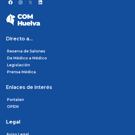
F
I
L
a
n
i
c
s
n
e
t
k
b
a
e
o
g
d
o
r
i
k
a
n
m
Directo a...
Reserva de Salones
De Médico a Médico
Legislación
Prensa Médica
Enlaces de interés
Portaleir
OPEM
Legal
Aviso Legal