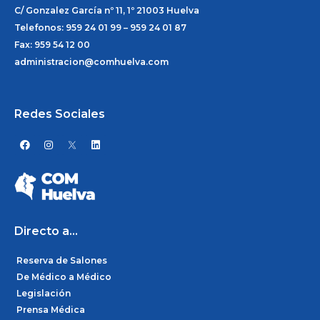
C/ Gonzalez García nº 11, 1º 21003 Huelva
Telefonos: 959 24 01 99 – 959 24 01 87
Fax: 959 54 12 00
administracion@comhuelva.com
Redes Sociales
F
I
L
a
n
i
c
s
n
e
t
k
b
a
e
o
g
d
o
r
i
k
a
n
m
Directo a...
Reserva de Salones
De Médico a Médico
Legislación
Prensa Médica