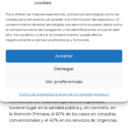
que cometan alguna agresión, ya que atentar contra
cookies
un médico es atentar contra el derecho a la protección
de la salud mismo.
Para ofrecer las mejores experiencias, utilizamos tecnologías como las
cookies para almacenar y/o acceder a la información del dispositivo. El
consentimiento de estas tecnologías nos permitirá procesar datos como
el comportamiento de navegación o las identificaciones únicas en este
Perfil de las víctimas: mujer,
sitio. No consentir o retirar el consentimiento, puede afectar
negativamente a ciertas características y funciones.
médico de atención primaria
De las agresiones registradas en la provincia de Huelva,
Aceptar
el 80% fueron a mujeres y el 20% a hombres, es decir
que cuatro de las cinco personas agredidas era una
Denegar
médico, consolidando la tendencia de los últimos años
a las agresiones a la mujer.
Ver preferencias
Por rango de edad, predominan los facultativos
Política de cookies
Declaración de privacidad
Impressum
mayores de 45 años (un 60%) y el resto son personas
menores de 35. Todas las agresiones registradas
tuvieron lugar en la sanidad pública y, en concreto, en
la Atención Primaria, el 60% de los casos en consultas
convencionales y el 40% en los servicios de Urgencias.