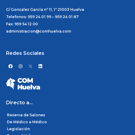
C/ Gonzalez García nº 11, 1º 21003 Huelva
Telefonos: 959 24 01 99 – 959 24 01 87
Fax: 959 54 12 00
administracion@comhuelva.com
Redes Sociales
F
I
L
a
n
i
c
s
n
e
t
k
b
a
e
o
g
d
o
r
i
k
a
n
m
Directo a...
Reserva de Salones
De Médico a Médico
Legislación