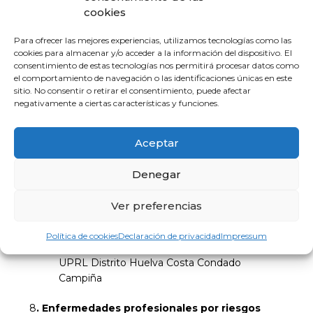
cookies
Medicina del Trabajo .
Para ofrecer las mejores experiencias, utilizamos tecnologías como las
5.
Salud mental y trabajo
cookies para almacenar y/o acceder a la información del dispositivo. El
-> 23 de mayo
consentimiento de estas tecnologías nos permitirá procesar datos como
el comportamiento de navegación o las identificaciones únicas en este
Fraternidad
sitio. No consentir o retirar el consentimiento, puede afectar
negativamente a ciertas características y funciones.
6. Patología de caderas
-> 13 de junio
Aceptar
Mutua Universal a determinar
Denegar
7. Exposición a riesgo biológico. Covid
Ver preferencias
->26 de septiembre
Política de cookies
Declaración de privacidad
Impressum
Águeda García Alcaraz. Médica del Trabajo .
UPRL Distrito Huelva Costa Condado
Campiña
8
. Enfermedades profesionales por riesgos